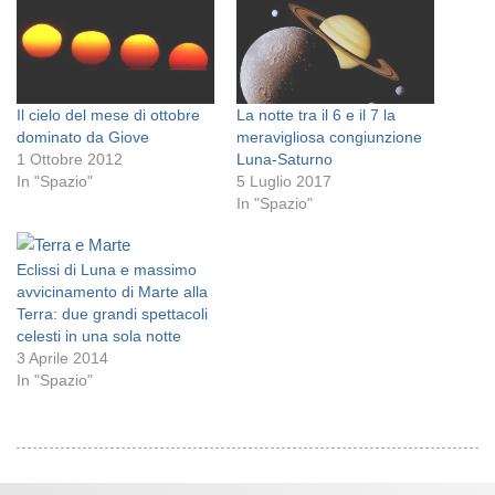
Il cielo del mese di ottobre
La notte tra il 6 e il 7 la
dominato da Giove
meravigliosa congiunzione
1 Ottobre 2012
Luna-Saturno
In "Spazio"
5 Luglio 2017
In "Spazio"
Eclissi di Luna e massimo
avvicinamento di Marte alla
Terra: due grandi spettacoli
celesti in una sola notte
3 Aprile 2014
In "Spazio"