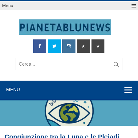
Salta
Menu
al
contenuto
MENU
Congiunzione tra la Luna e le Pleiadi