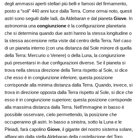
degli ammassi aperti stellari più belli e famosi del firmamento,
posto a “soli” 440 anni luce dalla Terra.
Come ormai noto, questi
astri sono seguiti dalle Iadi, da Aldebaran e dal pianeta
Giove
. In
astronomia una
congiunzione
è la configurazione planetaria
che si determina quando due astri hanno la stessa longitudine o
la stessa ascensione retta viste dal centro della Terra. Nel caso
di un pianeta interno (con una distanza dal Sole minore di quella
della Terra: Mercurio o Venere) o della Luna, la congiunzione
può presentarsi in due configurazioni diverse. Se il pianeta si
trova nella stessa direzione della Terra rispetto al Sole, si dice
che esso è in congiunzione inferiore; questa posizione
corrisponde alla minima distanza dalla Terra. Quando, invece, si
trova in direzione opposta dalla Terra rispetto al Sole, si dice che
esso è in congiunzione superiore; questa posizione corrisponde
alla massima distanza dalla Terra. Nell’immagine in basso è
possibile osservare, cielo permettendo, la posizione che
occuperanno gli astri. In basso a sinistra, sotto la Luna e le
Pleiadi, farà capolino
Giove
, il gigante del nostro sistema solare,
affiancato dalla stella Aldebaran della costellazione del Toro.