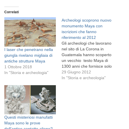
Correlati
Archeologi scoprono nuovo
monumento Maya con
iscrizioni che fanno
riferimento al 2012
Gli archeologi che lavorano
nel sito di La Corona in
I laser che penetrano nella
Guatemala hanno scoperto
giungla rivelano migliaia di
un vecchio testo Maya di
antiche strutture Maya
1300 anni che fornisce solo
1 Ottobre 2018
il secondo riferimento noto
29 Giugno 2012
In "Storia e archeologia"
alla cosiddetta "data finale"
In "Storia e archeologia"
per il calendario Maya il 21
dicembre 2012. La
scoperta, uno dei più
significativi geroglifici trovati
in decenni, è stata…
Questi misteriosi manufatti
Maya sono le prove
dell’antico contatto alieno?