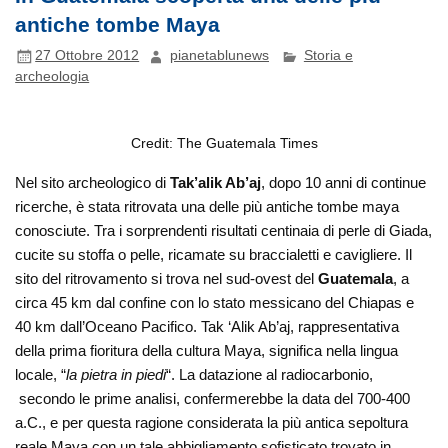
antiche tombe Maya
27 Ottobre 2012
pianetablunews
Storia e
archeologia
Credit: The Guatemala Times
Nel sito archeologico di
Tak’alik Ab’aj
, dopo 10 anni di continue
ricerche, è stata ritrovata una delle più antiche tombe maya
conosciute. Tra i sorprendenti risultati centinaia di perle di Giada,
cucite su stoffa o pelle, ricamate su braccialetti e cavigliere. Il
sito del ritrovamento si trova nel sud-ovest del
Guatemala
, a
circa 45 km dal confine con lo stato messicano del Chiapas e
40 km dall’Oceano Pacifico.
Tak ‘Alik Ab’aj, rappresentativa
della prima fioritura della cultura Maya, significa nella lingua
locale, “
la pietra in piedi
“. La datazione al radiocarbonio,
secondo le prime analisi, confermerebbe la data del 700-400
a.C., e per questa ragione considerata la più antica sepoltura
reale Maya con un tale abbigliamento sofisticato trovato in