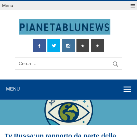
Salta
Menu
al
contenuto
MENU
Tv Russa:un rapporto da parte della