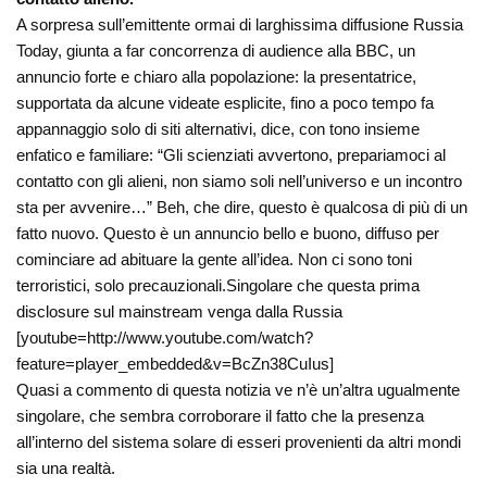
A sorpresa sull’emittente ormai di larghissima diffusione Russia
Today, giunta a far concorrenza di audience alla BBC, un
annuncio forte e chiaro alla popolazione: la presentatrice,
supportata da alcune videate esplicite, fino a poco tempo fa
appannaggio solo di siti alternativi, dice, con tono insieme
enfatico e familiare: “Gli scienziati avvertono, prepariamoci al
contatto con gli alieni, non siamo soli nell’universo e un incontro
sta per avvenire…” Beh, che dire, questo è qualcosa di più di un
fatto nuovo. Questo è un annuncio bello e buono, diffuso per
cominciare ad abituare la gente all’idea. Non ci sono toni
terroristici, solo precauzionali.Singolare che questa prima
disclosure sul mainstream venga dalla Russia
[youtube=http://www.youtube.com/watch?
feature=player_embedded&v=BcZn38CuIus]
Quasi a commento di questa notizia ve n’è un’altra ugualmente
singolare, che sembra corroborare il fatto che la presenza
all’interno del sistema solare di esseri provenienti da altri mondi
sia una realtà.