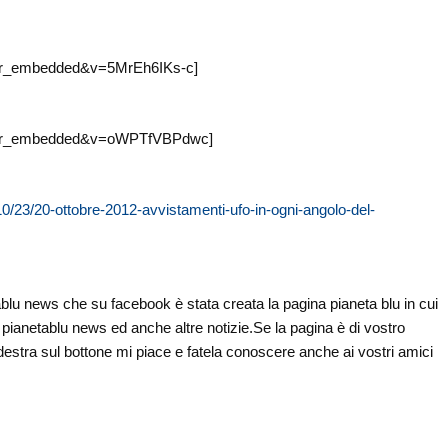
yer_embedded&v=5MrEh6IKs-c]
layer_embedded&v=oWPTfVBPdwc]
/10/23/20-ottobre-2012-avvistamenti-ufo-in-ogni-angolo-del-
tablu news che su facebook è stata creata la pagina pianeta blu in cui
 di pianetablu news ed anche altre notizie.Se la pagina è di vostro
 destra sul bottone mi piace e fatela conoscere anche ai vostri amici