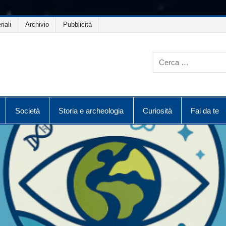
riali
Archivio
Pubblicità
Società
Storia e archeologia
Curiosità
Fai da te