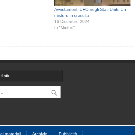
Avvistamenti UFO negli Stati Uniti: Un
mistero in crescita
16 Dicembre 2024
In "Misteri"
l sito
dei materiali
Archivio
Pubblicità