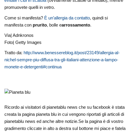
evitate i cibi in scatola
(ovviamente scatole di metallo), mentre
promuovete quelli in vetro.
Come si manifesta?
È un’allergia da contatto
, quindi si
manifesta con
prurito
, bolle e
arrossamento
.
Via| Adnkronos
Foto| Getty Images
Tratto da:
http://www.benessereblog.it/post/23149/allergia-al-
nichel-sempre-piu-diffusa-tra-gli-italiani-attenzione-a-lampo-
monete-e-detergenti#continua
Ricordo ai visitatori di pianetablu news che su facebook è stata
creata la pagina pianeta blu in cui vengono riportati gli articoli di
pianetablu news ed anche altre notizie.Se la pagina è di vostro
gradimento cliccate in alto a destra sul bottone mi piace e fatela