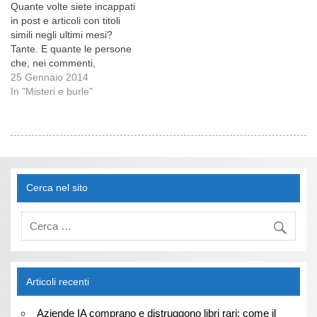
Quante volte siete incappati
in post e articoli con titoli
simili negli ultimi mesi?
Tante. E quante le persone
che, nei commenti,
dichiarano di aver buttato
25 Gennaio 2014
tutto ciò che avevano in
In "Misteri e burle"
bagno inorridite
dall’INCI dei prodotti in
questione? Di più. Dopo
aver parlato dei parabeni e
del sodium lauryl sulfate,
arriva il turno delle altre…
Cerca nel sito
Articoli recenti
Aziende IA comprano e distruggono libri rari: come il