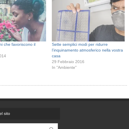
i che favoriscono il
Sette semplici modi per ridurre
l’inquinamento atmosferico nella vostra
2014
casa
29 Febbraio 2016
In "Ambiente"
l sito