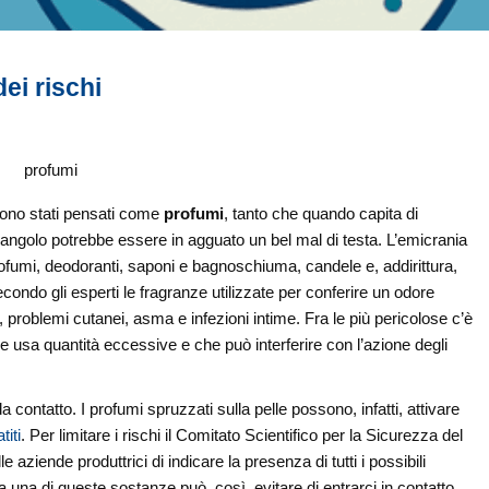
ei rischi
sono stati pensati come
profumi
, tanto che quando capita di
’angolo potrebbe essere in agguato un bel mal di testa. L’emicrania
profumi, deodoranti, saponi e bagnoschiuma, candele e, addirittura,
condo gli esperti le fragranze utilizzate per conferire un odore
, problemi cutanei, asma e infezioni intime.
Fra le più pericolose c’è
e usa quantità eccessive e che può interferire con l’azione degli
da contatto. I profumi spruzzati sulla pelle possono, infatti, attivare
iti
. Per limitare i rischi il Comitato Scientifico per la Sicurezza del
iende produttrici di indicare la presenza di tutti i possibili
 a una di queste sostanze può, così, evitare di entrarci in contatto,