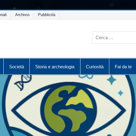
riali
Archivio
Pubblicità
Società
Storia e archeologia
Curiosità
Fai da te