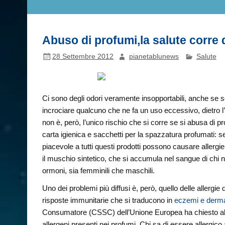
Abuso di profumi,la salute corre d
28 Settembre 2012
pianetablunews
Salute
Ci sono degli odori veramente insopportabili, anche se 
incrociare qualcuno che ne fa un uso eccessivo, dietro l
non è, però, l’unico rischio che si corre se si abusa di 
carta igienica e sacchetti per la spazzatura profumati: se
piacevole a tutti questi prodotti possono causare allergie
il muschio sintetico, che si accumula nel sangue di chi n
ormoni, sia femminili che maschili.
Uno dei problemi più diffusi è, però, quello delle allergie 
risposte immunitarie che si traducono in
eczemi e dermat
Consumatore (CSSC) dell’Unione Europea ha chiesto alle az
allergeni presenti nei profumi. Chi sa di essere allergico