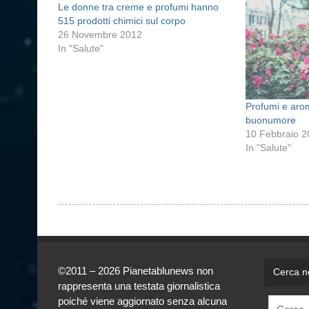
Le donne tra creme e profumi hanno
515 prodotti chimici sul corpo
26 Novembre 2012
In "Salute"
Profumi e arom
buonumore
10 Febbraio 
In "Salute"
©2011 – 2026 Pianetablunews non
Cerca ne
rappresenta una testata giornalistica
poiché viene aggiornato senza alcuna