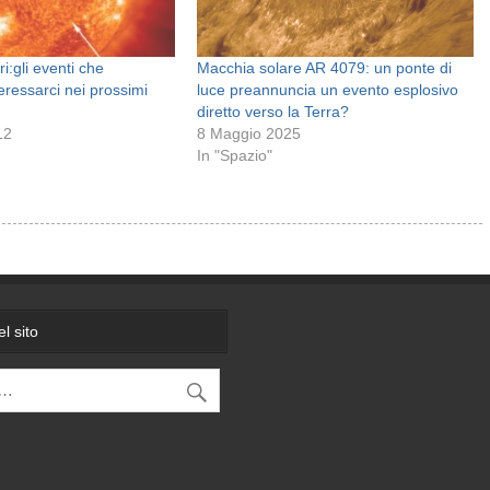
i:gli eventi che
Macchia solare AR 4079: un ponte di
eressarci nei prossimi
luce preannuncia un evento esplosivo
diretto verso la Terra?
12
8 Maggio 2025
In "Spazio"
l sito