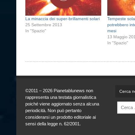
La minaccia dei super-brillamenti solari
Tempeste solar
25 Settembre 2013
potrebbero int
In "Spazio"
mesi
13 Maggio 20
In "Spazio"
©2011 – 2026 Pianetablunews non
Cerca ne
rappresenta una testata giornalistica
poiché viene aggiornato senza alcuna
periodicità. Non può pertanto
considerarsi un prodotto editoriale ai
sensi della legge n. 62/2001.