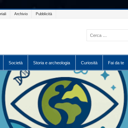
riali
Archivio
Pubblicità
Società
Storia e archeologia
Curiosità
Fai da te