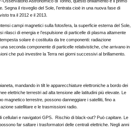
AF-Osservatorio Astronomico di Torino, questo brillamento è il primo
 Segna il risveglio del Sole, l’entrata cioè in una nuova fase di
visto tra il 2012 e il 2013.
tensi campi magnetici sulla fotosfera, la superficie esterna del Sole,
 rilasci di energia e l’espulsione di particelle di plasma altamente
a tempesta solare è costituita da tre componenti: radiazione
i; una seconda componente di particelle relativistiche, che arrivano in
oni che può investire la Terra nei giorni successivi al brillamento.
ianeta, mandando in tilt le apparecchiature elettroniche a bordo dei
inee elettriche terrestri ad alta tensione alle latitudini più elevate. Le
mpo magnetico terrestre, possono danneggiare i satelliti, fino a
zione satellitare e le trasmissioni radio.
i cellulari e navigatori GPS. Rischio di black-out? Può capitare. Le
ossono far saltare i trasformatori delle centrali elettriche. Negli anni