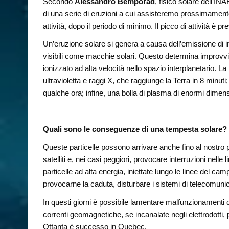
Secondo
Alessandro Bemporad
, fisico solare dell’IN
di una serie di eruzioni a cui assisteremo prossimamente.
attività, dopo il periodo di minimo. Il picco di attività è pre
Un’eruzione solare si genera a causa dell’emissione di in
visibili come macchie solari. Questo determina improvvisi
ionizzato ad alta velocità nello spazio interplanetario. L
ultravioletta e raggi X, che raggiunge la Terra in 8 minut
qualche ora; infine, una bolla di plasma di enormi dimensi
Quali sono le conseguenze di una tempesta solare?
Queste particelle possono arrivare anche fino al nostro p
satelliti e, nei casi peggiori, provocare interruzioni nelle l
particelle ad alta energia, iniettate lungo le linee del ca
provocarne la caduta, disturbare i sistemi di telecomunica
In questi giorni è possibile lamentare malfunzionamenti d
correnti geomagnetiche, se incanalate negli elettrodotti, p
Ottanta è successo in Quebec.