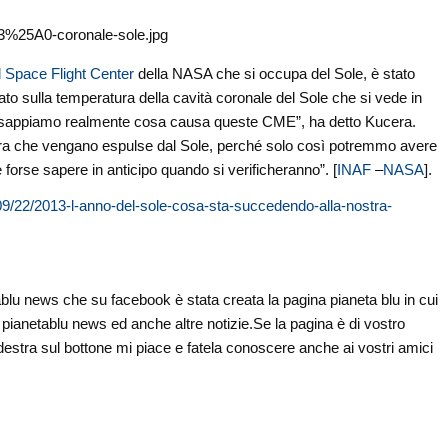
 Space Flight Center
della NASA che si occupa del Sole, è stato
ato sulla temperatura della cavità coronale del Sole che si vede in
n sappiamo realmente cosa causa queste CME”, ha detto Kucera.
cora che vengano espulse dal Sole, perché solo così potremmo avere
 forse sapere in anticipo quando si verificheranno”. [
INAF
–
NASA
].
2/09/22/2013-l-anno-del-sole-cosa-sta-succedendo-alla-nostra-
tablu news che su facebook è stata creata la pagina pianeta blu in cui
 di pianetablu news ed anche altre notizie.Se la pagina è di vostro
 destra sul bottone mi piace e fatela conoscere anche ai vostri amici