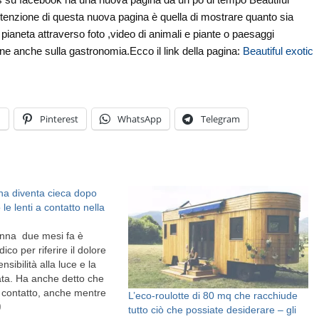
intenzione di questa nuova pagina è quella di mostrare quanto sia
o pianeta attraverso foto ,video di animali e piante o paesaggi
ne anche sulla gastronomia.Ecco il link della pagina:
Beautiful exotic
n
Pinterest
WhatsApp
Telegram
na diventa cieca dopo
le lenti a contatto nella
onna due mesi fa è
co per riferire il dolore
ensibilità alla luce e la
ata. Ha anche detto che
a contatto, anche mentre
L’eco-roulotte di 80 mq che racchiude
ia o una nuotata. I medici
9
tutto ciò che possiate desiderare – gli