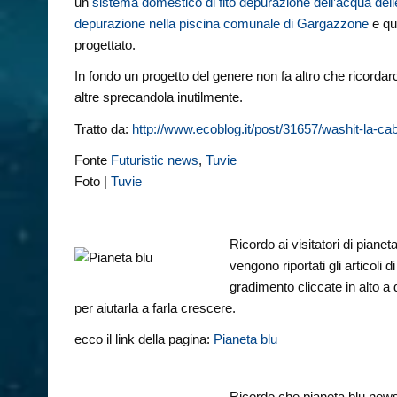
un
sistema domestico di fito depurazione dell’acqua del
depurazione nella piscina comunale di Gargazzone
e qu
progettato.
In fondo un progetto del genere non fa altro che ricordarc
altre sprecandola inutilmente.
Tratto da:
http://www.ecoblog.it/post/31657/washit-la-ca
Fonte
Futuristic news
,
Tuvie
Foto |
Tuvie
Ricordo ai visitatori di piane
vengono riportati gli articoli
gradimento cliccate in alto a
per aiutarla a farla crescere.
ecco il link della pagina:
Pianeta blu
Ricordo che pianeta blu news