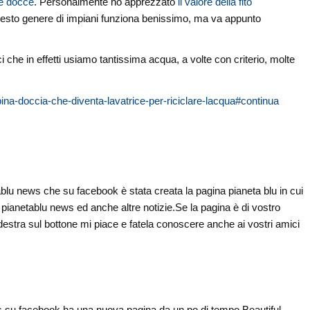
le docce
. Personalmente ho apprezzato
il valore della fito
esto genere di impiani funziona benissimo, ma va appunto
i che in effetti usiamo tantissima acqua, a volte con criterio, molte
bina-doccia-che-diventa-lavatrice-per-riciclare-lacqua#continua
tablu news che su facebook è stata creata la pagina pianeta blu in cui
 di pianetablu news ed anche altre notizie.Se la pagina è di vostro
 destra sul bottone mi piace e fatela conoscere anche ai vostri amici
 su facebook ha una nuova pagina da un po di tempo Beautiful