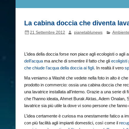
La cabina doccia che diventa lavat
21 Settembre 2012
pianetablunews
Ambient
L’idea della doccia forse non piace agli ecologisti o agl
dell’acqua
ma anche di smentire il fatto che gli
ecoligist
che chiude l’acqua della doccia ai figli
. In realtà il vero
sp
Ma veniamo a Washit che vedete nella foto in alto è che
prodotto in commercio: ossia una cabina doccia che recup
una lavatrice installata all’interno.
Grazie a una serie di fi
che l’hanno ideata, Ahmet Burak Aktas, Adem Onalan, S
lavatrice sia più utile la dove vi sono persone che fanno
L’idea certamente è curiosa ma onestamente fatico a imma
con più facilità agli impianti domestici, così come il r
ecup