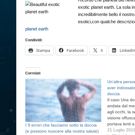
exotic planet earth. La sola 
incredibilmente bello il nostr
esotici,con qualche descrizio
planet earth
Condividi:
Stampa
Facebook
X
LinkedI
Correlati
Un’altra perso
aver indossato 
doccia.
Il caso Una d
andata dal medi
agli occhi, la s
visione offusc
portava lenti 
I 9 errori che facciamo sotto la doccia
faceva la docc
21 Luglio 201
(e possono nuocere alla nostra salute)