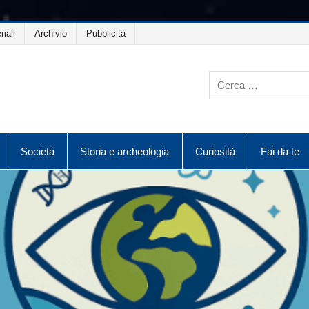
riali
Archivio
Pubblicità
Società
Storia e archeologia
Curiosità
Fai da te