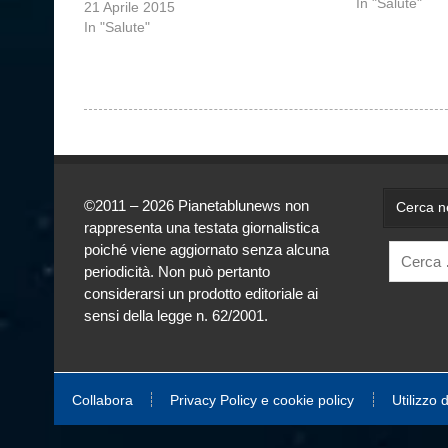
hanno eseguit
In "Salute"
21 Aprile 2015
mostrato che
In "Salute"
©2011 – 2026 Pianetablunews non
Cerca ne
rappresenta una testata giornalistica
poiché viene aggiornato senza alcuna
periodicità. Non può pertanto
considerarsi un prodotto editoriale ai
sensi della legge n. 62/2001.
Collabora
Privacy Policy e cookie policy
Utilizzo 