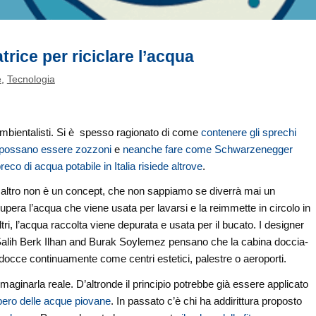
rice per riciclare l’acqua
e
,
Tecnologia
i ambientalisti. Si è spesso ragionato di come
contenere gli sprechi
i possano essere zozzoni
e
neanche fare come Schwarzenegger
reco di acqua potabile in Italia risiede altrove
.
 altro non è un concept, che non sappiamo se diverrà mai un
era l’acqua che viene usata per lavarsi e la reimmette in circolo in
ltri, l’acqua raccolta viene depurata e usata per il bucato. I designer
alih Berk Ilhan and Burak Soylemez pensano che la cabina doccia-
 docce continuamente come centri estetici, palestre o aeroporti.
ginarla reale. D’altronde il principio potrebbe già essere applicato
ero delle acque piovane
. In passato c’è chi ha addirittura proposto