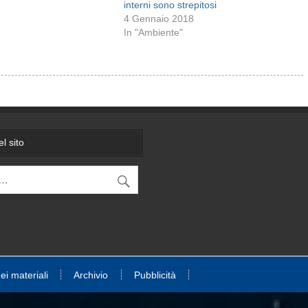
o due test. Uno ha
interni sono strepitosi
…
4 Gennaio 2018
In "Ambiente"
l sito
dei materiali
Archivio
Pubblicità