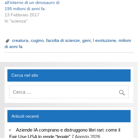
all’interno di un dinosauro di
195 milioni di anni fa
13 Febbraio 2017
In "scienza"
creatura
,
cugino
,
facolta di scienze
,
geni
,
l evoluzione
,
milioni
di anni fa
Cerca nel sito
Articoli recenti
Aziende IA comprano e distruggono libri rari: come il
Fair Use USA lo rende “legale”
7 Agosto 2026