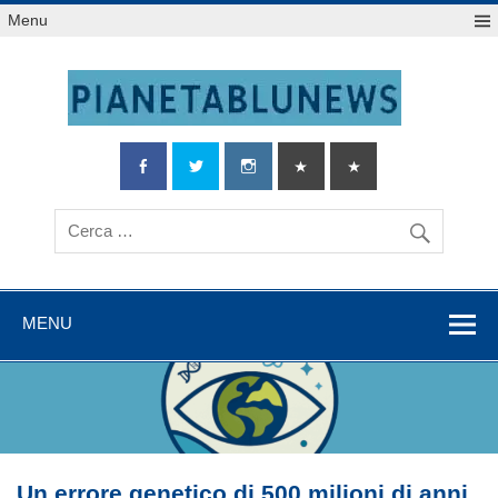
Salta
Menu
al
contenuto
MENU
Un errore genetico di 500 milioni di anni