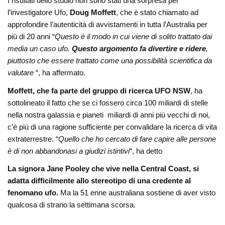
I risultati dello studio non sono stati una sorpresa per
l’investigatore Ufo,
Doug Moffett
, che è stato chiamato ad
approfondire l’autenticità di avvistamenti in tutta l’Australia per
più di 20 anni “
Questo è il modo in cui viene di solito trattato dai
media un caso ufo.
Questo argomento fa divertire e ridere
,
piuttosto che essere trattato come una possibilità scientifica da
valutare
“, ha affermato.
Moffett, che fa parte del gruppo di ricerca UFO NSW
, ha
sottolineato il fatto che se ci fossero circa 100 miliardi di stelle
nella nostra galassia e pianeti miliardi di anni più vecchi di noi,
c’è più di una ragione sufficiente per convalidare la ricerca di vita
extraterrestre. “
Quello che ho cercato di fare capire alle persone
è di non abbandonasi a giudizi istintivi
“, ha detto
La signora Jane Pooley che vive nella Central Coast, si
adatta difficilmente allo stereotipo di una credente al
fenomano ufo.
Ma la 51 enne australiana sostiene di aver visto
qualcosa di strano la settimana scorsa.