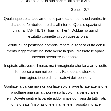
“…e Dio soffiò nella sua narice l’alito della vita…”
Genesi, 2.7
Qualunque cosa facciamo, tutto parte da un punto del ventre, tre
dita sotto l’ombelico, tre dita all’interno. Questo spazio si
chiama TAN TIEN ( Hsia Tan Tien). Dobbiamo quindi
innanzitutto connetterci con questa forza.
Seduti in una posizione comoda, tenete la schena dritta con il
mento leggermente inclinato verso la gola, rilassate le spalle
facendo scendere la scapole.
Inspirate attraverso il naso, ma immaginate che l’aria arrivi sotto
l’ombelico e non nei polmoni. Fate questo sforzo di
immaginazione e dimenticatevi dei polmoni.
Gonfiate la pancia ma non gonfiate solo in avanti, fate attenzione
a soffiare aria sui lati, poi verso la colonna vertebrale e i
reni. Dovete sentire la parete addominale gonfiarsi da tutti i lati,
non sforzate l’inspirazione e mantenete rilassato il torace.