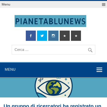
Salta
Menu
al
contenuto
MENU
Un gruppo di ricercatori ha registrato un