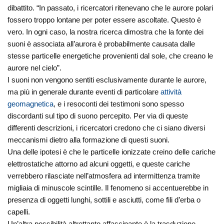
dibattito. “In passato, i ricercatori ritenevano che le aurore polari
fossero troppo lontane per poter essere ascoltate. Questo è
vero. In ogni caso, la nostra ricerca dimostra che la fonte dei
suoni è associata all’aurora è probabilmente causata dalle
stesse particelle energetiche provenienti dal sole, che creano le
aurore nel cielo”.
I suoni non vengono sentiti esclusivamente durante le aurore,
ma più in generale durante eventi di particolare
attività
geomagnetica
, e i resoconti dei testimoni sono spesso
discordanti sul tipo di suono percepito. Per via di queste
differenti descrizioni, i ricercatori credono che ci siano diversi
meccanismi dietro alla formazione di questi suoni.
Una delle ipotesi è che le particelle ionizzate creino delle cariche
elettrostatiche attorno ad alcuni oggetti, e queste cariche
verrebbero rilasciate nell’atmosfera ad intermittenza tramite
migliaia di minuscole scintille. Il fenomeno si accentuerebbe in
presenza di oggetti lunghi, sottili e asciutti, come fili d’erba o
capelli.
Un’altra possibilità altrettanto affascinante è la trasduzione