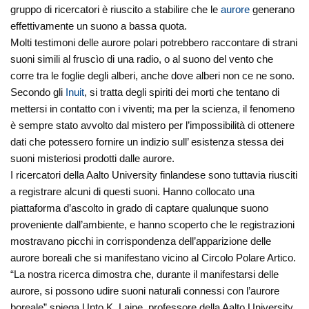
gruppo di ricercatori è riuscito a stabilire che le
aurore
generano
effettivamente un suono a bassa quota.
Molti testimoni delle aurore polari potrebbero raccontare di strani
suoni simili al fruscìo di una radio, o al suono del vento che
corre tra le foglie degli alberi, anche dove alberi non ce ne sono.
Secondo gli
Inuit
, si tratta degli spiriti dei morti che tentano di
mettersi in contatto con i viventi; ma per la scienza, il fenomeno
è sempre stato avvolto dal mistero per l’impossibilità di ottenere
dati che potessero fornire un indizio sull’ esistenza stessa dei
suoni misteriosi prodotti dalle aurore.
I ricercatori della Aalto University finlandese sono tuttavia riusciti
a registrare alcuni di questi suoni. Hanno collocato una
piattaforma d’ascolto in grado di captare qualunque suono
proveniente dall’ambiente, e hanno scoperto che le registrazioni
mostravano picchi in corrispondenza dell’apparizione delle
aurore boreali che si manifestano vicino al Circolo Polare Artico.
“La nostra ricerca dimostra che, durante il manifestarsi delle
aurore, si possono udire suoni naturali connessi con l’aurore
boreale” spiega Unto K. Laine, professore della Aalto University.