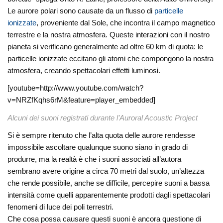
Le aurore polari sono causate da un flusso di
particelle
ionizzate
, proveniente dal Sole, che incontra il campo magnetico
terrestre e la nostra atmosfera. Queste interazioni con il nostro
pianeta si verificano generalmente ad oltre 60 km di quota: le
particelle ionizzate eccitano gli atomi che compongono la nostra
atmosfera, creando spettacolari effetti luminosi.
[youtube=http://www.youtube.com/watch?
v=NRZfKqhs6rM&feature=player_embedded]
Alcuni dei suoni registrati durante l’Auroral Acoustic Project
Si è sempre ritenuto che l’alta quota delle aurore rendesse
impossibile ascoltare qualunque suono siano in grado di
produrre, ma la realtà è che i suoni associati all’autora
sembrano avere origine a circa 70 metri dal suolo, un’altezza
che rende possibile, anche se difficile, percepire suoni a bassa
intensità come quelli apparentemente prodotti dagli spettacolari
fenomeni di luce dei poli terrestri.
Che cosa possa causare questi suoni è ancora questione di