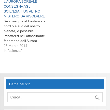
L’AURORA BOREALE
CONSEGNA AGLI
SCIENZIATI UN ALTRO
MISTERO DA RISOLVERE
Se si viaggia abbastanza a
nord o a sud del nostro
pianeta, è possibile
imbattersi nell'affascinante
fenomeno dell'Aurora
Polare, spesso denominata
25 Marzo 2014
aurora boreale o australe a
In "scienza"
seconda dell'emisfero in cui
si verifica. In una delle
ultime immagini dell'aurora
boreale fornite dal sito
spaceweather.com è
comparso un piccolo
Cerca nel sito
oggetto misterioso che…