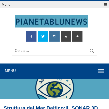
Salta
Menu
al
contenuto
MENU
Struttura del Mar Baltico:IL SONAR 3D