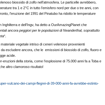
elenoso biossido di zolfo nell’atmosfera. Le particelle avrebbero,
perature tra 1 e 2°C in tutto l’emisfero nord per due o tre anni, con
nto, l’eruzione del 1991 del Pinatubo ha ridotto le temperature
in Inghilterra e dell’Ingv, ha detto a OurAmazingPlanet che
ntali ancora peggiori per le popolazioni di Neanderthal, soprattutto
eta
“.
materiale vegetale intriso di ceneri velenose provenienti
è da escludere ancora, che le emissioni di biossido di zolfo, fluoro e
ogge acide.
r-eruzioni della storia, come l’esplosione di 75.000 anni fa a Toba e
che altro clamoroso risultato!
per-vulcano-dei-campi-flegrei-di-39-000-anni-fa-avrebbe-estinto-