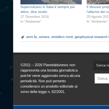
Supervulcano in Italia è sempre più
Il Vesuvio pre
attivo, dice studio
l’allarme dei v
27 Dicembre 2016
25 Agosto 20
In "Ambiente"
In "Ambiente"
anni fa
,
cenere
,
emisfero nord
,
geophysical research l
©2011 – 2026 Pianetablunews non
Cerca ne
rappresenta una testata giornalistica
poiché viene aggiornato senza alcuna
periodicità. Non può pertanto
considerarsi un prodotto editoriale ai
sensi della legge n. 62/2001.