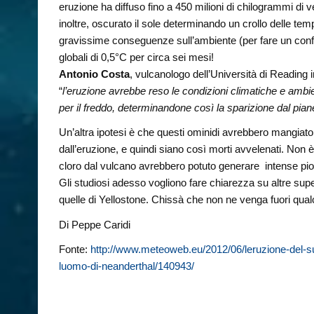
eruzione ha diffuso fino a 450 milioni di chilogrammi di v
inoltre, oscurato il sole determinando un crollo delle tem
gravissime conseguenze sull’ambiente (per fare un confro
globali di 0,5°C per circa sei mesi!
Antonio Costa
, vulcanologo dell’Università di Reading 
“
l’eruzione avrebbe reso le condizioni climatiche e ambie
per il freddo, determinandone così la sparizione dal pian
Un’altra ipotesi è che questi ominidi avrebbero mangiato 
dall’eruzione, e quindi siano così morti avvelenati. Non 
cloro dal vulcano avrebbero potuto generare intense pi
Gli studiosi adesso vogliono fare chiarezza su altre supe
quelle di Yellostone. Chissà che non ne venga fuori qual
Di Peppe Caridi
Fonte:
http://www.meteoweb.eu/2012/06/leruzione-del-su
luomo-di-neanderthal/140943/