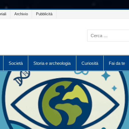
riali
Archivio
Pubblicità
Società
Storia e archeologia
Curiosità
Fai da te