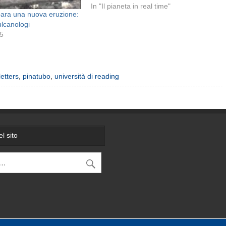
In "Il pianeta in real time"
para una nuova eruzione:
ulcanologi
15
etters
,
pinatubo
,
università di reading
l sito