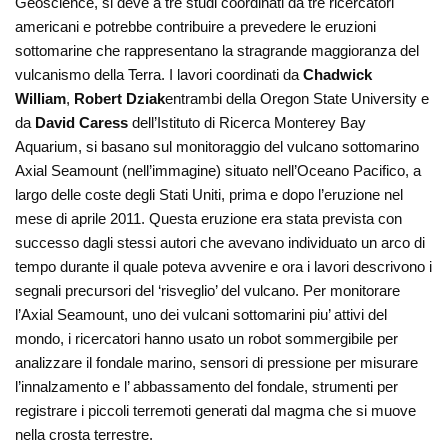
Geoscience, si deve a tre studi coordinati da tre ricercatori
americani e potrebbe contribuire a prevedere le eruzioni
sottomarine che rappresentano la stragrande maggioranza del
vulcanismo della Terra.
I lavori coordinati da
Chadwick
William
,
Robert Dziak
entrambi della Oregon State University e
da
David Caress
dell’Istituto di Ricerca Monterey Bay
Aquarium, si basano sul monitoraggio del vulcano sottomarino
Axial Seamount (nell’immagine) situato nell’Oceano Pacifico, a
largo delle coste degli Stati Uniti, prima e dopo l’eruzione nel
mese di aprile 2011. Questa eruzione era stata prevista con
successo dagli stessi autori che avevano individuato un arco di
tempo durante il quale poteva avvenire e ora i lavori descrivono i
segnali precursori del ‘risveglio’ del vulcano. Per monitorare
l’Axial Seamount, uno dei vulcani sottomarini piu’ attivi del
mondo, i ricercatori hanno usato un robot sommergibile per
analizzare il fondale marino, sensori di pressione per misurare
l’innalzamento e l’ abbassamento del fondale, strumenti per
registrare i piccoli terremoti generati dal magma che si muove
nella crosta terrestre.