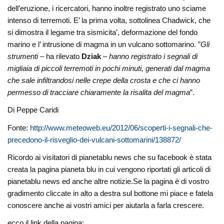
dell’eruzione, i ricercatori, hanno inoltre registrato uno sciame
intenso di terremoti. E’ la prima volta, sottolinea Chadwick, che
si dimostra il legame tra sismicita’, deformazione del fondo
marino e l’ intrusione di magma in un vulcano sottomarino. ”
Gli
strumenti
– ha rilevato
Dziak
–
hanno registrato i segnali di
migliaia di piccoli terremoti in pochi minuti, generati dal magma
che sale infiltrandosi nelle crepe della crosta e che ci hanno
permesso di tracciare chiaramente la risalita del magma
”.
Di Peppe Caridi
Fonte:
http://www.meteoweb.eu/2012/06/scoperti-i-segnali-che-
precedono-il-risveglio-dei-vulcani-sottomarini/138872/
Ricordo ai visitatori di pianetablu news che su facebook è stata
creata la pagina pianeta blu in cui vengono riportati gli articoli di
pianetablu news ed anche altre notizie.Se la pagina è di vostro
gradimento cliccate in alto a destra sul bottone mi piace e fatela
conoscere anche ai vostri amici per aiutarla a farla crescere.
ecco il link della pagina: