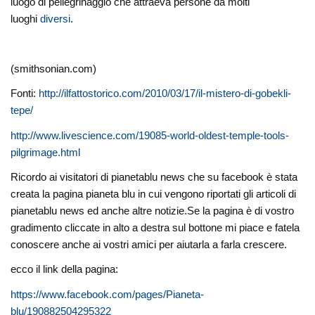
luogo di pellegrinaggio che attraeva persone da molti
luoghi
diversi
.
(smithsonian.com)
Fonti:
http://ilfattostorico.com/2010/03/17/il-mistero-di-gobekli-
tepe/
http://www.livescience.com/19085-world-oldest-temple-tools-
pilgrimage.html
Ricordo ai visitatori di pianetablu news che su facebook è stata
creata la pagina pianeta blu in cui vengono riportati gli articoli di
pianetablu news ed anche altre notizie.Se la pagina è di vostro
gradimento cliccate in alto a destra sul bottone mi piace e fatela
conoscere anche ai vostri amici per aiutarla a farla crescere.
ecco il link della pagina:
https://www.facebook.com/pages/Pianeta-
blu/190882504295322