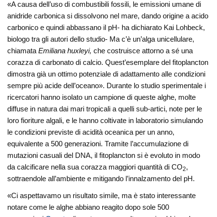
«A causa dell’uso di combustibili fossili, le emissioni umane di
anidride carbonica si dissolvono nel mare, dando origine a acido
carbonico e quindi abbassano il pH- ha dichiarato Kai Lohbeck,
biologo tra gli autori dello studio- Ma c’è un’alga unicellulare,
chiamata
Emiliana huxleyi,
che costruisce attorno a sé una
corazza di carbonato di calcio. Quest’esemplare del fitoplancton
dimostra già un ottimo potenziale di adattamento alle condizioni
sempre più acide dell’oceano». Durante lo studio sperimentale i
ricercatori hanno isolato un campione di queste alghe, molte
diffuse in natura dai mari tropicali a quelli sub-artici, note per le
loro fioriture algali, e le hanno coltivate in laboratorio simulando
le condizioni previste di acidità oceanica per un anno,
equivalente a 500 generazioni. Tramite l’accumulazione di
mutazioni casuali del DNA, il fitoplancton si è evoluto in modo
da calcificare nella sua corazza maggiori quantità di CO
,
2
sottraendole all’ambiente e mitigando l’innalzamento del pH.
«Ci aspettavamo un risultato simile, ma è stato interessante
notare come le alghe abbiano reagito dopo sole 500