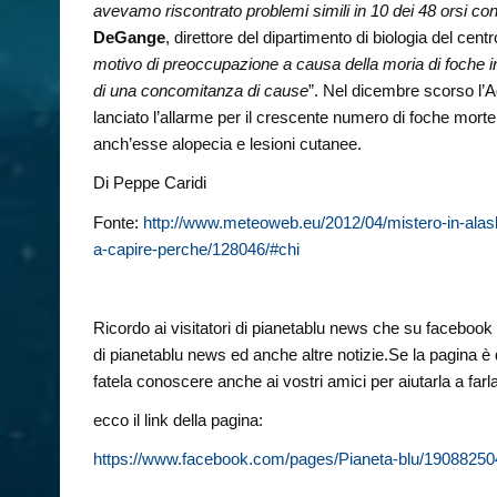
avevamo riscontrato problemi simili in 10 dei 48 orsi cont
DeGange
, direttore del dipartimento di biologia del ce
motivo di preoccupazione a causa della moria di foche in
di una concomitanza di cause
”. Nel dicembre scorso l’
lanciato l’allarme per il crescente numero di foche mort
anch’esse alopecia e lesioni cutanee.
Di Peppe Caridi
Fonte:
http://www.meteoweb.eu/2012/04/mistero-in-alaska
a-capire-perche/128046/#chi
Ricordo ai visitatori di pianetablu news che su facebook è 
di pianetablu news ed anche altre notizie.Se la pagina è 
fatela conoscere anche ai vostri amici per aiutarla a farl
ecco il link della pagina:
https://www.facebook.com/pages/Pianeta-blu/1908825