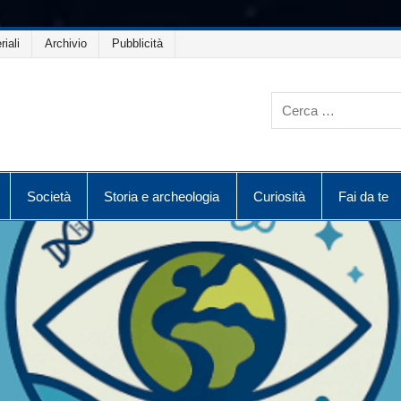
riali
Archivio
Pubblicità
Società
Storia e archeologia
Curiosità
Fai da te