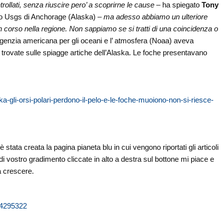
rollati, senza riuscire pero’ a scoprirne le cause
– ha spiegato
Tony
ntro Usgs di Anchorage (Alaska) –
ma adesso abbiamo un ulteriore
 corso nella regione. Non sappiamo se si tratti di una coincidenza o
Agenzia americana per gli oceani e l’ atmosfera (Noaa) aveva
e trovate sulle spiagge artiche dell’Alaska. Le foche presentavano
-gli-orsi-polari-perdono-il-pelo-e-le-foche-muoiono-non-si-riesce-
stata creata la pagina pianeta blu in cui vengono riportati gli articoli
di vostro gradimento cliccate in alto a destra sul bottone mi piace e
a crescere.
04295322