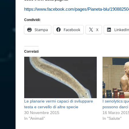
https://www.facebook.com/pages/Pianeta-blu/1908825
Condividi:
Stampa
Facebook
X
LinkedI
Correlati
Le planarie vermi capaci di sviluppare
I senolytics:qu
testa e cervello di altre specie
possono darci m
30 Novembre 2015
16 Marzo 201
In "Animali"
In "Salute"