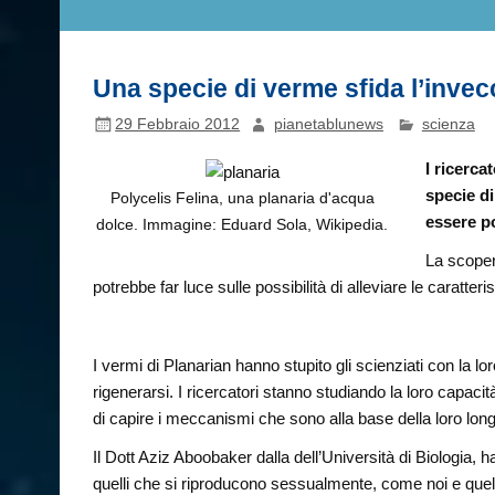
Una specie di verme sfida l’inve
29 Febbraio 2012
pianetablunews
scienza
I ricerc
specie d
Polycelis Felina, una planaria d'acqua
essere p
dolce. Immagine: Eduard Sola, Wikipedia.
La scoper
potrebbe far luce sulle possibilità di alleviare le caratter
I vermi di Planarian hanno stupito gli scienziati con la lo
rigenerarsi. I ricercatori stanno studiando la loro capacità
di capire i meccanismi che sono alla base della loro lon
Il Dott Aziz Aboobaker dalla dell’Università di Biologia, h
quelli che si riproducono sessualmente, come noi e que