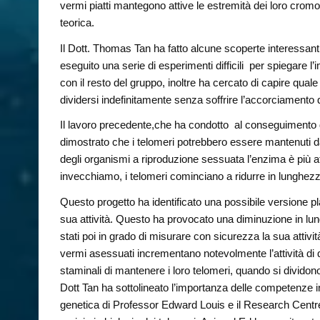
vermi piatti mantegono attive le estremità dei loro crom
teorica.
Il Dott. Thomas Tan ha fatto alcune scoperte interessant
eseguito una serie di esperimenti difficili per spiegare l
con il resto del gruppo, inoltre ha cercato di capire qua
dividersi indefinitamente senza soffrire l’accorciament
Il lavoro precedente,che ha condotto al conseguimento 
dimostrato che i telomeri potrebbero essere mantenuti da
degli organismi a riproduzione sessuata l’enzima è più at
invecchiamo, i telomeri cominciano a ridurre in lunghez
Questo progetto ha identificato una possibile versione 
sua attività. Questo ha provocato una diminuzione in lun
stati poi in grado di misurare con sicurezza la sua attiv
vermi asessuati incrementano notevolmente l’attività di 
staminali di mantenere i loro telomeri, quando si dividono
Dott Tan ha sottolineato l’importanza delle competenze inter
genetica di Professor Edward Louis e il Research Centre 