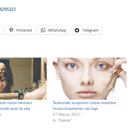
04295322
n
Pinterest
WhatsApp
Telegram
esti nuovi farmaci
Scienziati scoprono come invertire
olti anni di vita
l’invecchiamento nei topi
5
27 Marzo 2017
In "Salute"