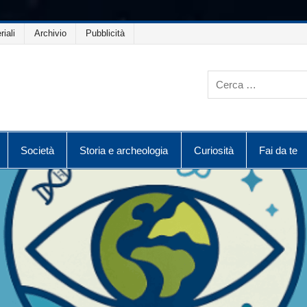
riali
Archivio
Pubblicità
Società
Storia e archeologia
Curiosità
Fai da te