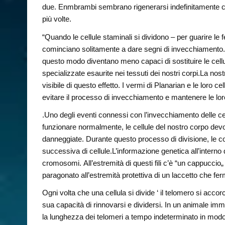
due. Enmbrambi sembrano rigenerarsi indefinitamente cr
più volte.
“Quando le cellule staminali si dividono – per guarire le f
cominciano solitamente a dare segni di invecchiamento. C
questo modo diventano meno capaci di sostituire le cell
specializzate esaurite nei tessuti dei nostri corpi.La nos
visibile di questo effetto. I vermi di Planarian e le loro
evitare il processo di invecchiamento e mantenere le loro 
.Uno degli eventi connessi con l’invecchiamento delle cell
funzionare normalmente, le cellule del nostro corpo devon
danneggiate. Durante questo processo di divisione, le c
successiva di cellule.L’informazione genetica all’interno 
cromosomi. All’estremità di questi fili c’è “un cappuccio„
paragonato all’estremità protettiva di un laccetto che ferma i
Ogni volta che una cellula si divide ‘ il telomero si accor
sua capacità di rinnovarsi e dividersi. In un animale imm
la lunghezza dei telomeri a tempo indeterminato in mod