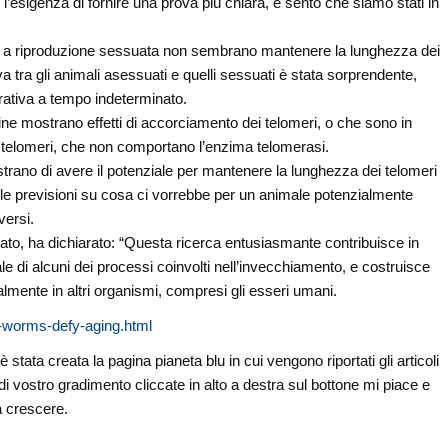
o l’esigenza di fornire una prova più chiara, e sento che siamo stati in
atti a riproduzione sessuata non sembrano mantenere la lunghezza dei
a tra gli animali asessuati e quelli sessuati è stata sorprendente,
ativa a tempo indeterminato.
fine mostrano effetti di accorciamento dei telomeri, o che sono in
 telomeri, che non comportano l’enzima telomerasi.
trano di avere il potenziale per mantenere la lunghezza dei telomeri
elle previsioni su cosa ci vorrebbe per un animale potenzialmente
versi.
to, ha dichiarato: “Questa ricerca entusiasmante contribuisce in
 di alcuni dei processi coinvolti nell’invecchiamento, e costruisce
ialmente in altri organismi, compresi gli esseri umani.
-worms-defy-aging.html
stata creata la pagina pianeta blu in cui vengono riportati gli articoli
di vostro gradimento cliccate in alto a destra sul bottone mi piace e
a crescere.