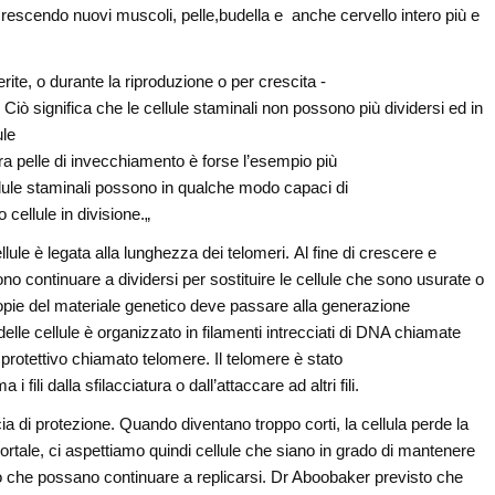
escendo nuovi muscoli, pelle,budella e anche cervello intero più e
erite, o durante la riproduzione o per crescita -
iò significa che le cellule staminali non possono più dividersi ed in
ule
tra pelle di invecchiamento è forse l’esempio più
 cellule staminali possono in qualche modo capaci di
cellule in divisione.„
ule è legata alla lunghezza dei telomeri. Al fine di crescere e
o continuare a dividersi per sostituire le cellule che sono usurate o
opie del materiale genetico deve passare alla generazione
delle cellule è organizzato in filamenti intrecciati di DNA chiamate
 protettivo chiamato telomere. Il telomere è stato
 fili dalla sfilacciatura o dall’attaccare ad altri fili.
cia di protezione. Quando diventano troppo corti, la cellula perde la
ortale, ci aspettiamo quindi cellule che siano in grado di mantenere
o che possano continuare a replicarsi. Dr Aboobaker previsto che