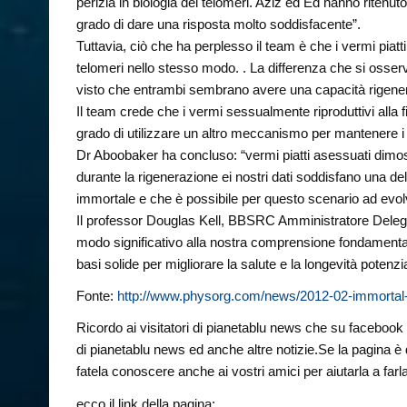
perizia in biologia dei telomeri. Aziz ed Ed hanno ritenut
grado di dare una risposta molto soddisfacente”.
Tuttavia, ciò che ha perplesso il team è che i vermi pi
telomeri nello stesso modo. . La differenza che si osserv
visto che entrambi sembrano avere una capacità rigener
Il team crede che i vermi sessualmente riproduttivi alla 
grado di utilizzare un altro meccanismo per mantenere i
Dr Aboobaker ha concluso: “vermi piatti asessuati dimos
durante la rigenerazione ei nostri dati soddisfano una d
immortale e che è possibile per questo scenario ad evol
Il professor Douglas Kell, BBSRC Amministratore Delega
modo significativo alla nostra comprensione fondamentale
basi solide per migliorare la salute e la longevità potenz
Fonte:
http://www.physorg.com/news/2012-02-immortal
Ricordo ai visitatori di pianetablu news che su facebook è 
di pianetablu news ed anche altre notizie.Se la pagina è 
fatela conoscere anche ai vostri amici per aiutarla a farl
ecco il link della pagina: