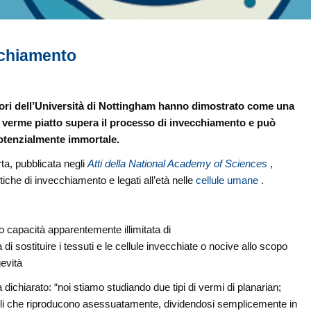
cchiamento
atori dell’Università di Nottingham hanno dimostrato come una
i verme piatto supera il processo di invecchiamento e può
otenzialmente immortale.
ta, pubblicata negli
Atti della National Academy of Sciences
,
istiche di invecchiamento e legati all’età nelle
cellule umane
.
ro capacità apparentemente illimitata di
 di sostituire i tessuti e le cellule invecchiate o nocive allo scopo
gevità
a dichiarato: “noi stiamo studiando due tipi di vermi di planarian;
lli che riproducono asessuatamente, dividendosi semplicemente in