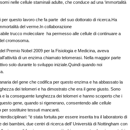
osomi nelle cellule staminali adulte, che conduce ad una ‘immortalità
i per questo lavoro che fa parte del suo dottorato di ricerca.Ha
’immortalità del verme.In collaborazione
le abile trucco molecolare ha permesso alle cellule di continuare a
o del cromosoma.
del Premio Nobel 2009 per la Fisiologia e Medicina, aveva
ll’attività di un enzima chiamato telomerasi. Nella maggior parte
tivo solo durante lo sviluppo iniziale.Quindi quando noi
za.
planaria del gene che codifica per questo enzima e ha abbassato la
ghezza dei telomeri e ha dimostrato che era il gene giusto. Sono
ità e la conseguente lunghezza dei telomeri e hanno scoperto che i
questo gene, quando si rigenerano, consentendo alle cellule
 per sostituire tessuti mancanti.
disciplinari: “è stata fortuita per essere inserita tra il laboratorio di
dei bambini, due centri di ricerca dell’ Università di Nottingham con