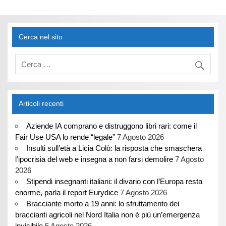
essere docili increspature
della superficie…
Cerca nel sito
Articoli recenti
Aziende IA comprano e distruggono libri rari: come il
Fair Use USA lo rende “legale”
7 Agosto 2026
Insulti sull’età a Licia Colò: la risposta che smaschera
l’ipocrisia del web e insegna a non farsi demolire
7 Agosto
2026
Stipendi insegnanti italiani: il divario con l’Europa resta
enorme, parla il report Eurydice
7 Agosto 2026
Bracciante morto a 19 anni: lo sfruttamento dei
braccianti agricoli nel Nord Italia non è più un’emergenza
invisibile
5 Agosto 2026