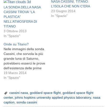
NASA CASSINI, TITANO:
L’ISOLA CHE NON C’ERA
LA SONDA DELLA NASA
23 Giugno 2014
CASSINI TROVA “LA
In "Spazio"
PLASTICA”
NELL’ATMOSFERA DI
TITANO
3 Ottobre 2013
In "Spazio"
Onde su Titano?
Nelle immagini della sonda
Cassini, che sorvola la più
grande luna di Saturno,
potrebbero esserci le prove
dell'esistenza delle prime
onde extraterrestri mai
19 Marzo 2014
registrate. L'annuncio
In "Spazio"
durante la conferenza
Lunar and Planetary
Science.Di Matteo De Giuli.
cassini nasa
,
goddard space flight
,
goddard space flight
Cassini ha fotografato, in
center
,
johns hopkins university applied physics laboratory
,
nasa
due diversi mari di Titano,
caption
,
sonda cassini
quelle che potrebbero