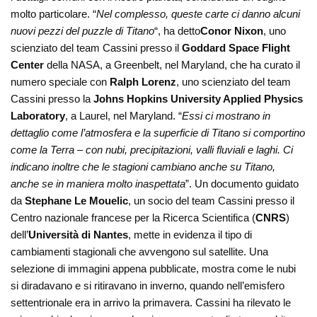
molto particolare. “
Nel complesso, queste carte ci danno alcuni
nuovi pezzi del puzzle di Titano
“, ha detto
Conor Nixon
, uno
scienziato del team Cassini presso il
Goddard Space Flight
Center
della NASA, a Greenbelt, nel Maryland, che ha curato il
numero speciale con
Ralph Lorenz
, uno scienziato del team
Cassini presso la
Johns Hopkins University Applied Physics
Laboratory
, a Laurel, nel Maryland. “
Essi ci mostrano in
dettaglio come l’atmosfera e la superficie di Titano si comportino
come la Terra – con nubi, precipitazioni, valli fluviali e laghi. Ci
indicano inoltre che le stagioni cambiano anche su Titano,
anche se in maniera molto inaspettata
”. Un documento guidato
da
Stephane Le Mouelic
, un socio del team Cassini presso il
Centro nazionale francese per la Ricerca Scientifica (
CNRS
)
dell’
Università di Nantes
, mette in evidenza il tipo di
cambiamenti stagionali che avvengono sul satellite. Una
selezione di immagini appena pubblicate, mostra come le nubi
si diradavano e si ritiravano in inverno, quando nell’emisfero
settentrionale era in arrivo la primavera. Cassini ha rilevato le