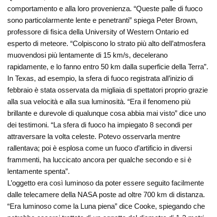
comportamento e alla loro provenienza. “Queste palle di fuoco
sono particolarmente lente e penetranti” spiega Peter Brown,
professore di fisica della University of Western Ontario ed
esperto di meteore. “Colpiscono lo strato più alto dell’atmosfera
muovendosi più lentamente di 15 km/s, decelerano
rapidamente, e lo fanno entro 50 km dalla superficie della Terra”.
In Texas, ad esempio, la sfera di fuoco registrata all’inizio di
febbraio è stata osservata da migliaia di spettatori proprio grazie
alla sua velocità e alla sua luminosità. “Era il fenomeno più
brillante e durevole di qualunque cosa abbia mai visto” dice uno
dei testimoni. “La sfera di fuoco ha impiegato 8 secondi per
attraversare la volta celeste. Potevo osservarla mentre
rallentava; poi è esplosa come un fuoco d’artificio in diversi
frammenti, ha luccicato ancora per qualche secondo e si è
lentamente spenta”.
L’oggetto era così luminoso da poter essere seguito facilmente
dalle telecamere della NASA poste ad oltre 700 km di distanza.
“Era luminoso come la Luna piena” dice Cooke, spiegando che