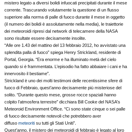
mistero legato a diversi bolidi infuocati precipitati durante il mese
corrente. Trascurando volutamente la questione di un flusso
superiore alla norma di palle di fuoco durante il mese in oggetto
(il numero dei bolidi è assolutamente nella media), le traiettorie
dei meteoroidi ripresi dal network di telecamere della NASA
sono risultate essere decisamente insolite.
“Alle ore 1.43 del mattino del 13 febbraio 2012, ho avvistato una
splendita palla di fuoco” spiega Henry Strickland, residente di
Portal, Georgia. “Era enorme e ha illuminato metà del cielo
quando si è frammentata. L’episodio ha fatto abbaiare i cani e ha
innervosito il bestiame”.
Strickland è uno dei molti testimoni delle recentissime sfere di
fuoco di Febbraio, quest’anno decisamente più misteriose del
solito. “Durante questo mese, grosse rocce spaziali hanno
colpito l’atmosfera terrestre” dicchiara Bill Cooke del NASA’s
Meteoroid Environment Office. “Ci sono state cinque o sei palle
di fuoco decisamente notevoli che potrebbero aver
diffuso
meteoriti
su tutti gli Stati Uniti”.
Quest’anno, il mistero dei meteoroidi di febbraio è legato al loro