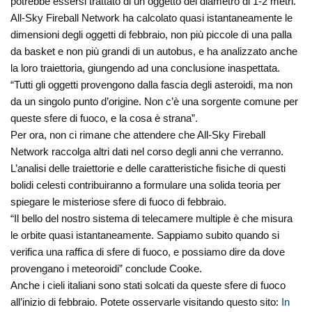
potrebbe essersi trattato di un oggetto del diametro di 1-2 metri.
All-Sky Fireball Network ha calcolato quasi istantaneamente le
dimensioni degli oggetti di febbraio, non più piccole di una palla
da basket e non più grandi di un autobus, e ha analizzato anche
la loro traiettoria, giungendo ad una conclusione inaspettata.
“Tutti gli oggetti provengono dalla fascia degli asteroidi, ma non
da un singolo punto d’origine. Non c’è una sorgente comune per
queste sfere di fuoco, e la cosa è strana”.
Per ora, non ci rimane che attendere che All-Sky Fireball
Network raccolga altri dati nel corso degli anni che verranno.
L’analisi delle traiettorie e delle caratteristiche fisiche di questi
bolidi celesti contribuiranno a formulare una solida teoria per
spiegare le misteriose sfere di fuoco di febbraio.
“Il bello del nostro sistema di telecamere multiple è che misura
le orbite quasi istantaneamente. Sappiamo subito quando si
verifica una raffica di sfere di fuoco, e possiamo dire da dove
provengano i meteoroidi” conclude Cooke.
Anche i cieli italiani sono stati solcati da queste sfere di fuoco
all’inizio di febbraio. Potete osservarle visitando questo sito:
In