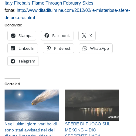
Italy Fireballs Flame Through February Skies
fonte:
http://www.ditadifulmine.com/2012/02/le-misteriose-sfere-
di-fuoco-di.html
Condividi:
Stampa
Facebook
X
LinkedIn
Pinterest
WhatsApp
Telegram
Correlati
Negli ultimi giorni vari bolidi
SFERE DI FUOCO SUL
sono stati avvistati nei cieli
MEKONG – DIO
di tutto il mondo: video di
SERPENTE NAGA