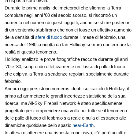
la risposta sarà ovvia.
Durante le prime analisi dei meteorodi che sfiorano la Terra
compiute negli anni ’60 del secolo scorso, si riscontrò un
aumento nel numero di questi oggetti; anche se stime posteriori
di un ventennio stabilirono che non ci fosse un effettivo aumento
della densità di
sfere di fuoco
durante il mese di febbraio, una
ricerca del 1990 condotta da Ian Holliday sembrò confermare la
realtà di questo fenomeno.
Holliday analizzò le prove fotografiche raccolte durante gli anni
’70 e ’80, scoprendo effettivamente un flusso di palle di fuoco
che colpiva la Terra a scadenze regolari, specialmente durante
febbraio.
Ancora oggi persistono numerosi dubbi sui calcoli di Holliday, il
primo ad ammettere le grandi incertezze statistiche della sua
ricerca, ma All-Sky Fireball Network è stato specificamente
progettato per comprendere una volta per tutte se il fenomeno
delle palle di fuoco di febbraio sia reale o nulla di estraneo alle
dinamiche quotidiane dello spazio
near-Earth
.
In attesa di ottenere una risposta conclusiva, c’è però un altro