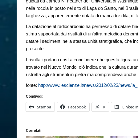
guidati da James K. Feather dell’Università di Washington 
nella roccia in posto nel sito di Lapa do Santo, nel Brasil
larghezza, apparentemente dotata di mani a tre dita, di t
La datazione al radiocarbonio ha permesso di datare l’i
stima supportata dai risultati di un’altra metodica deno
datare i sedimenti nella stessa unità stratigrafica, che i
presente.
I risultati portano così a concludere che questa figura ant
trovato nel Nuovo Mondo: ciò indica che la cultura dura
ristretta agli strumenti in pietra ma comprendeva anche
fonte:
http://www.lescienze.it/news/2012/02/23/news/l
Condividi:
Stampa
Facebook
X
LinkedI
Correlati