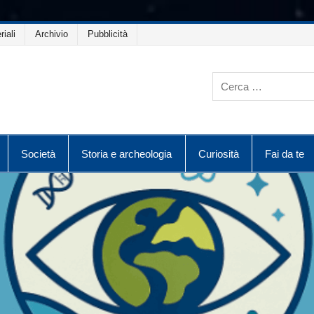
riali
Archivio
Pubblicità
Società
Storia e archeologia
Curiosità
Fai da te