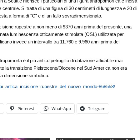
a Seattle riferisce i particolari di una figura antropomorfica e incisa
e centrale. Si tratta di una figura di 30 centimetri di lunghezza e 20 di
esta a forma di “C” e di un fallo sovradimensionato.
ncisione rupestre a non meno di 9370 anni prima del presente, una
minata luminescenza otticamente stimolata (OSL) utilizzata per
ndicano invece un intervallo tra 11.760 e 9.960 anni prima del
ropomorfa è il più antico petroglifo di datazione affidabile mai
nte la transizione Pleistocene/Olocene nel Sud America non era
 la dimensione simbolica.
a_pi_antica_incisione_rupestre_del_nuovo_mondo-868558/
n
Pinterest
WhatsApp
Telegram