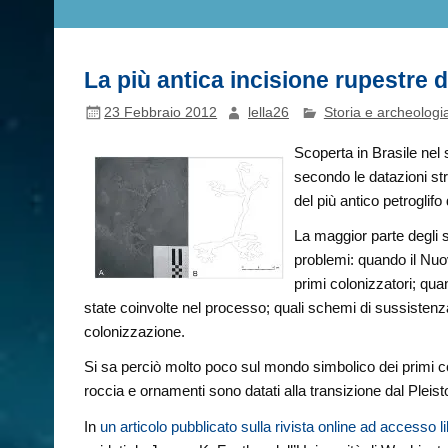
La più antica incisione rupestre
23 Febbraio 2012
lella26
Storia e archeologi
Scoperta in Brasile nel
secondo le datazioni str
del più antico petroglif
La maggior parte degli s
problemi: quando il Nuo
primi colonizzatori; qu
state coinvolte nel processo; quali schemi di sussistenza 
colonizzazione.
Si sa perciò molto poco sul mondo simbolico dei primi co
roccia e ornamenti sono datati alla transizione dal Pleis
In
un articolo pubblicato sulla rivista online ad accesso