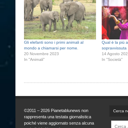
Gli elefanti sono i primi animali al
Qual è la più a
mondo a chiamarsi per nome.
sopravvissuta
20 Novembre 2023
14 Agosto 20
In "Animali"
In "Società"
©2011 – 2026 Pianetablunews non
Cerca ne
rappresenta una testata giornalistica
poiché viene aggiornato senza alcuna