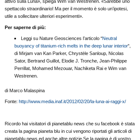
attivo sulla Luna», spiega Wim van Westrenen. «Sarebbe uno
spettacolo straordinario! Ma per il momento è solo un’ipotesi,
utile a sollecitare ulteriori esperimenti».
Per saperne di più:
Leggi su Nature Geosciences l’articolo “
Neutral
buoyancy of titanium-rich melts in the deep lunar interior
“,
di Mirjam van Kan Parker, Chrystèle Sanloup, Nicolas
Sator, Bertrand Guillot, Elodie J. Tronche, Jean-Philippe
Perrillat, Mohamed Mezouar, Nachiketa Rai e Wim van
Westrenen.
di Marco Malaspina
Fonte:
http://www.media.inaf.it/2012/02/20/la-luna-ai-raggi-x/
Ricordo hai visitatori di pianetablu news che su facebook è stata
creata la pagina pianeta blu in cui vengono riportati gli articoli di
pianetablu news ed anche altre notizie.Se la pagina è di vostro