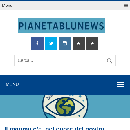
Salta
Menu
al
contenuto
MENU
Il magma c’è, nel cuore del nostro