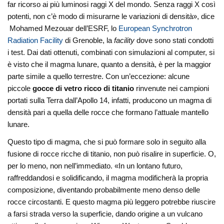
far ricorso ai più luminosi raggi X del mondo. Senza raggi X così
potenti, non c’è modo di misurarne le variazioni di densità», dice
Mohamed Mezouar dell’ESRF, lo
European Synchrotron
Radiation Facility
di Grenoble, la
facility
dove sono stati condotti
i test. Dai dati ottenuti, combinati con simulazioni al computer, si
è visto che il magma lunare, quanto a densità, è per la maggior
parte simile a quello terrestre. Con un’eccezione: alcune
piccole
gocce di vetro ricco di titanio
rinvenute nei campioni
portati sulla Terra dall’Apollo 14, infatti, producono un magma di
densità pari a quella delle rocce che formano l’attuale mantello
lunare.
Questo tipo di magma, che si può formare solo in seguito alla
fusione di rocce ricche di titanio, non può risalire in superficie. O,
per lo meno, non nell’immediato. «In un lontano futuro,
raffreddandosi e solidificando, il magma modificherà la propria
composizione, diventando probabilmente meno denso delle
rocce circostanti. E questo magma più leggero potrebbe riuscire
a farsi strada verso la superficie, dando origine a un vulcano