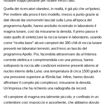
risultare troppo pesante per risalire verso l’alto.
Quella dei ricercatori olandesi, in realtà, è già più che un’ipotesi.
Per mettere alla prova il loro modello, messo a punto grazie ai
dati rilevati dai sismometri lasciati sulla Luna all’epoca del
programma Apollo, hanno anzitutto ricostruito in laboratorio il
magma lunare, così da misurarne la densità. Il primo passo è
stato quello di sintetizzare la roccia lunare in laboratorio, usando
come “ricetta base” alcuni campioni dei 380 chili di roccia lunare
presenti nei laboratori terrestri, anch’essi un lascito del
programma Apollo. Poi, facendola attraversare da un’intensa
corrente elettrica e comprimendola con una pressa, hanno
sottoposto la roccia alle condizioni estreme presenti attorno al
nucleo interno della Luna: una temperatura di circa 1500 gradi e
una pressione superiore ai 45mila bar. Infine, hanno dovuto
affrontare il compito più complesso: misurarne la densità.
Un’impresa che ha richiesto una radiografia da record.
«Il campione di magma era talmente piccolo, e confinato in un
contenitore così massiccio e assorbente, che abbiamo dovuto