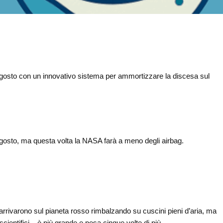
agosto con un innovativo sistema per ammortizzare la discesa sul
osto, ma questa volta la NASA farà a meno degli airbag.
 arrivarono sul pianeta rosso rimbalzando su cuscini pieni d’aria, ma
cientifici – è più grande e pesa cinque volte di più.