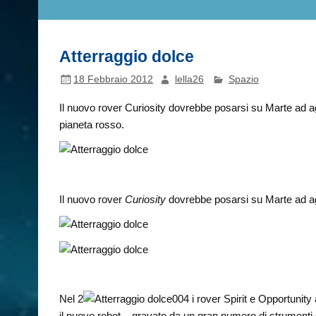
Atterraggio dolce
18 Febbraio 2012
lella26
Spazio
Il nuovo rover Curiosity dovrebbe posarsi su Marte ad 
pianeta rosso.
Il nuovo rover
Curiosity
dovrebbe posarsi su Marte ad ag
Nel 2
004 i rover Spirit e Opportunity
il nuovo robot – gravato da un gran numero di strumenti s