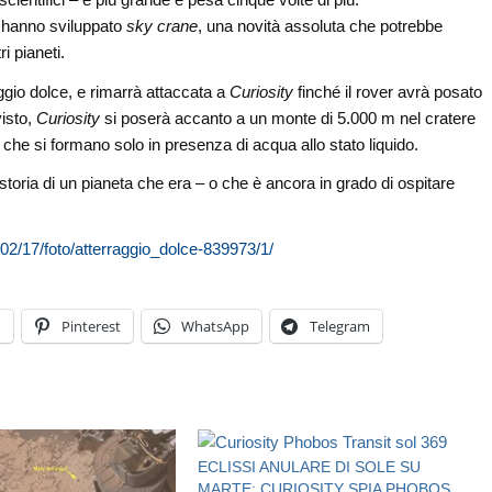
SA hanno sviluppato
sky crane
, una novità assoluta che potrebbe
i pianeti.
aggio dolce, e rimarrà attaccata a
Curiosity
finché il rover avrà posato
visto,
Curiosity
si poserà accanto a un monte di 5.000 m nel cratere
ali che si formano solo in presenza di acqua allo stato liquido.
a storia di un pianeta che era – o che è ancora in grado di ospitare
/02/17/foto/atterraggio_dolce-839973/1/
n
Pinterest
WhatsApp
Telegram
ECLISSI ANULARE DI SOLE SU
MARTE: CURIOSITY SPIA PHOBOS