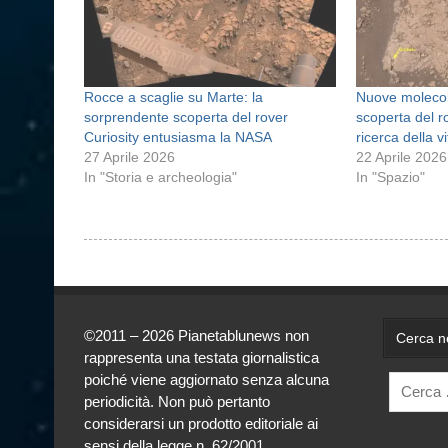
Rocce a scaglie su Marte: la
Nuove molecol
sorprendente scoperta del rover
scoperta del r
Curiosity entusiasma la NASA
ricerca della vi
27 Aprile 2026
22 Aprile 2026
In "Storia e archeologia"
In "Spazio"
©2011 – 2026 Pianetablunews non
Cerca ne
rappresenta una testata giornalistica
poiché viene aggiornato senza alcuna
periodicità. Non può pertanto
considerarsi un prodotto editoriale ai
sensi della legge n. 62/2001.