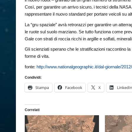
Così, per garantire un arrivo sicuro, i tecnici della NA
rappresentare il nuovo standard per portare veicoli su altr
La “gru spaziale” avrà retrorazzi per garantire un atterr
le ruote sul suolo marziano. Se tutto funziona come pre
Gale con strati di roccia ricchi in argille e solfati, miner
Gli scienziati sperano che le stratificazioni raccontino l
forme di vita.
fonte:
http://www.nationalgeographic.it/dal-giornale/2012
Condividi:
Stampa
Facebook
X
LinkedI
Correlati