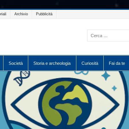
riali
Archivio
Pubblicità
Società
Storia e archeologia
Curiosità
Fai da te