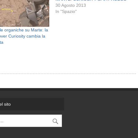
30 Agosto 2013
In "Spazio"
e organiche su Marte: la
over Curiosity cambia la
ta
l sito