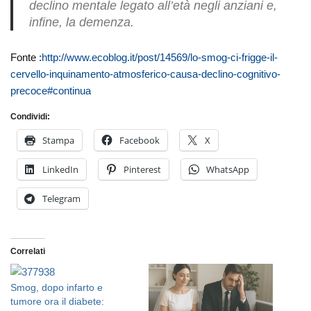
declino mentale legato all’età negli anziani e,
infine, la demenza.
Fonte :
http://www.ecoblog.it/post/14569/lo-smog-ci-frigge-il-
cervello-inquinamento-atmosferico-causa-declino-cognitivo-
precoce#continua
Condividi:
Stampa
Facebook
X
LinkedIn
Pinterest
WhatsApp
Telegram
Correlati
Smog, dopo infarto e
tumore ora il diabete: