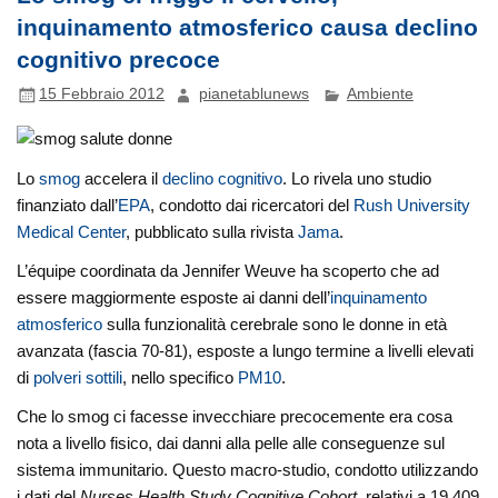
inquinamento atmosferico causa declino
cognitivo precoce
15 Febbraio 2012
pianetablunews
Ambiente
Lo
smog
accelera il
declino cognitivo
. Lo rivela uno studio
finanziato dall’
EPA
, condotto dai ricercatori del
Rush University
Medical Center
, pubblicato sulla rivista
Jama
.
L’équipe coordinata da Jennifer Weuve ha scoperto che ad
essere maggiormente esposte ai danni dell’
inquinamento
atmosferico
sulla funzionalità cerebrale sono le donne in età
avanzata (fascia 70-81), esposte a lungo termine a livelli elevati
di
polveri sottili
, nello specifico
PM10
.
Che lo smog ci facesse invecchiare precocemente era cosa
nota a livello fisico, dai danni alla pelle alle conseguenze sul
sistema immunitario. Questo macro-studio, condotto utilizzando
i dati del
Nurses Health Study Cognitive Cohort
, relativi a 19.409