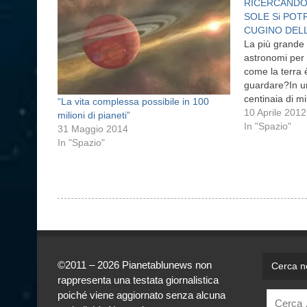
RICERCANDO 
SOLE Si POT
CUGINO DELL
La più grande 
astronomi per
come la terra
guardare?In un
centinaia di mili
“La vita complessa possibile in 100
restringere la
10 Aprile 2012
milioni di pianeti”
fattore chiave
In "Spazio"
31 Maggio 2014
missioni a cacc
In "Spazio"
telescopio spa
©2011 – 2026 Pianetablunews non
Cerca ne
rappresenta una testata giornalistica
poiché viene aggiornato senza alcuna