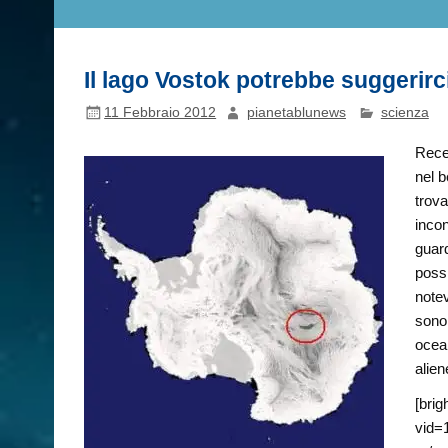
Il lago Vostok potrebbe suggerirc
11 Febbraio 2012
pianetablunews
scienza
Rece
nel b
trova
inco
guard
possi
notev
sono 
ocean
alien
[brig
vid=