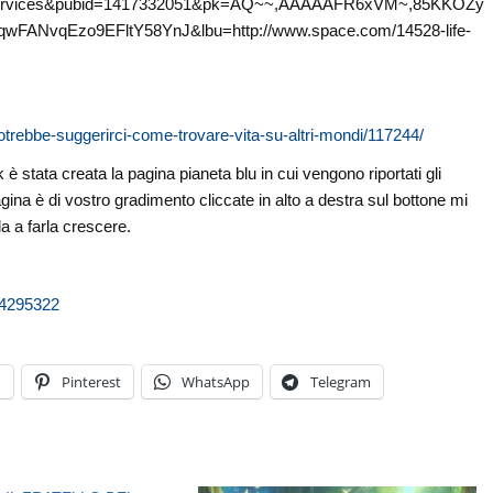
ervices&pubid=1417332051&pk=AQ~~,AAAAAFR6xVM~,85KKOZy
qwFANvqEzo9EFltY58YnJ&lbu=http://www.space.com/14528-life-
trebbe-suggerirci-come-trovare-vita-su-altri-mondi/117244/
è stata creata la pagina pianeta blu in cui vengono riportati gli
agina è di vostro gradimento cliccate in alto a destra sul bottone mi
a a farla crescere.
04295322
n
Pinterest
WhatsApp
Telegram