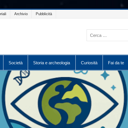
riali
Archivio
Pubblicità
Società
Storia e archeologia
Curiosità
Fai da te