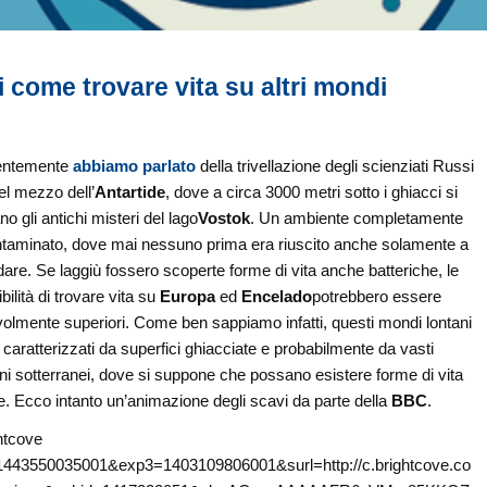
i come trovare vita su altri mondi
ntemente
abbiamo parlato
della trivellazione degli scienziati Russi
el mezzo dell’
Antartide
, dove a circa 3000 metri sotto i ghiacci si
no gli antichi misteri del lago
Vostok
. Un ambiente completamente
ntaminato
, dove mai nessuno prima era riuscito anche solamente a
are. Se laggiù fossero scoperte forme di vita anche batteriche, le
bilità di trovare vita su
Europa
ed
Encelado
potrebbero essere
olmente superiori. Come ben sappiamo infatti, questi mondi lontani
caratterizzati da superfici ghiacciate e probabilmente da vasti
i sotterranei, dove si suppone che possano esistere forme di vita
e. Ecco intanto un’animazione degli scavi da parte della
BBC
.
htcove
1443550035001&exp3=1403109806001&surl=http://c.brightcove.co