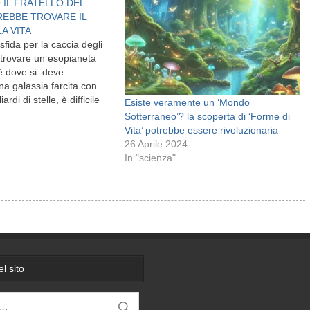
IL FRATELLO DEL
REBBE TROVARE IL
A VITA
sfida per la caccia degli
 trovare un esopianeta
 è dove si deve
a galassia farcita con
ardi di stelle, è difficile
Esiste veramente un ‘Mondo
 ricerca. Naturalmente, un
Sotterraneo’? la scoperta di ‘Forme di
 motivazionale dietro
Vita’ potrebbe essere rivoluzionaria
ia di pianeti (come il
26 Aprile 2024
ziale della…
In "scienza"
l sito