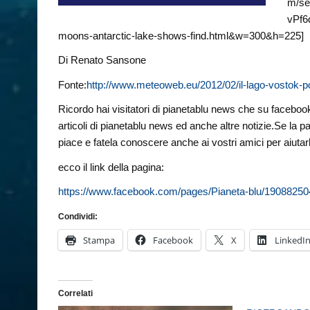
m/s
vPf6
moons-antarctic-lake-shows-find.html&w=300&h=225]
Di Renato Sansone
Fonte:
http://www.meteoweb.eu/2012/02/il-lago-vostok-po
Ricordo hai visitatori di pianetablu news che su facebook 
articoli di pianetablu news ed anche altre notizie.Se la p
piace e fatela conoscere anche ai vostri amici per aiutarl
ecco il link della pagina:
https://www.facebook.com/pages/Pianeta-blu/1908825
Condividi:
Stampa
Facebook
X
LinkedI
Correlati