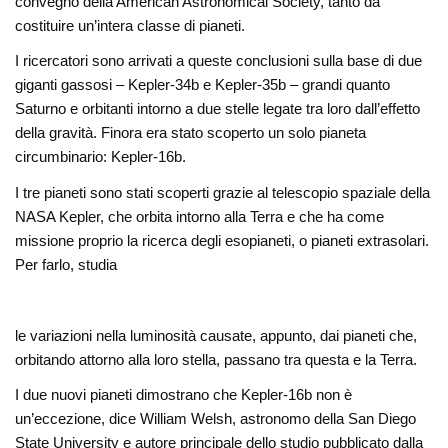
convegno della American Astronomical Society, tanto da
costituire un’intera classe di pianeti.
I ricercatori sono arrivati a queste conclusioni sulla base di due
giganti gassosi – Kepler-34b e Kepler-35b – grandi quanto
Saturno e orbitanti intorno a due stelle legate tra loro dall’effetto
della gravità. Finora era stato scoperto un solo pianeta
circumbinario: Kepler-16b.
I tre pianeti sono stati scoperti grazie al telescopio spaziale della
NASA Kepler, che orbita intorno alla Terra e che ha come
missione proprio la ricerca degli esopianeti, o pianeti extrasolari.
Per farlo, studia
le variazioni nella luminosità causate, appunto, dai pianeti che,
orbitando attorno alla loro stella, passano tra questa e la Terra.
I due nuovi pianeti dimostrano che Kepler-16b non è
un’eccezione, dice William Welsh, astronomo della San Diego
State University e autore principale dello studio pubblicato dalla