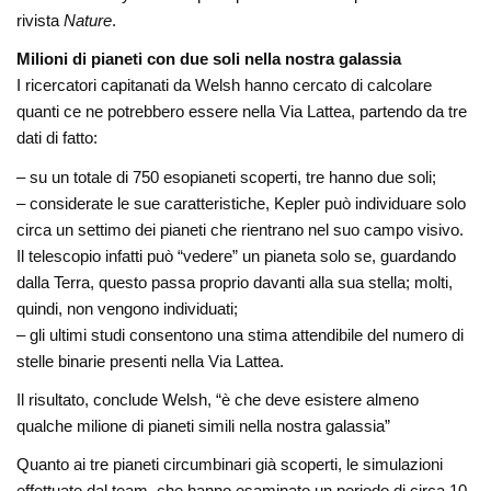
rivista
Nature
.
Milioni di pianeti con due soli nella nostra galassia
I ricercatori capitanati da Welsh hanno cercato di calcolare
quanti ce ne potrebbero essere nella Via Lattea, partendo da tre
dati di fatto:
– su un totale di 750 esopianeti scoperti, tre hanno due soli;
– considerate le sue caratteristiche, Kepler può individuare solo
circa un settimo dei pianeti che rientrano nel suo campo visivo.
Il telescopio infatti può “vedere” un pianeta solo se, guardando
dalla Terra, questo passa proprio davanti alla sua stella; molti,
quindi, non vengono individuati;
– gli ultimi studi consentono una stima attendibile del numero di
stelle binarie presenti nella Via Lattea.
Il risultato, conclude Welsh, “è che deve esistere almeno
qualche milione di pianeti simili nella nostra galassia”
Quanto ai tre pianeti circumbinari già scoperti, le simulazioni
effettuate dal team, che hanno esaminato un periodo di circa 10