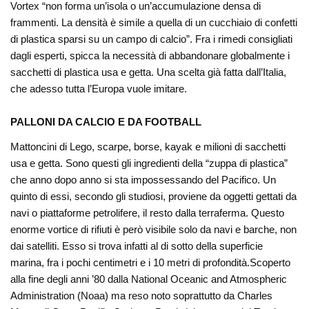
Vortex “non forma un’isola o un’accumulazione densa di
frammenti. La densità è simile a quella di un cucchiaio di confetti
di plastica sparsi su un campo di calcio”. Fra i rimedi consigliati
dagli esperti, spicca la necessità di abbandonare globalmente i
sacchetti di plastica usa e getta. Una scelta già fatta dall’Italia,
che adesso tutta l’Europa vuole imitare.
PALLONI DA CALCIO E DA FOOTBALL
Mattoncini di Lego, scarpe, borse, kayak e milioni di sacchetti
usa e getta. Sono questi gli ingredienti della “zuppa di plastica”
che anno dopo anno si sta impossessando del Pacifico. Un
quinto di essi, secondo gli studiosi, proviene da oggetti gettati da
navi o piattaforme petrolifere, il resto dalla terraferma. Questo
enorme vortice di rifiuti è però visibile solo da navi e barche, non
dai satelliti. Esso si trova infatti al di sotto della superficie
marina, fra i pochi centimetri e i 10 metri di profondità.Scoperto
alla fine degli anni ’80 dalla National Oceanic and Atmospheric
Administration (Noaa) ma reso noto soprattutto da Charles