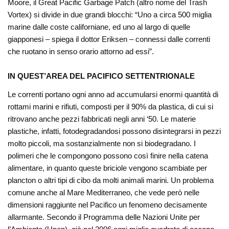
Moore, il Great Pacific Garbage Patch (altro nome del Trash
Vortex) si divide in due grandi blocchi: “Uno a circa 500 miglia
marine dalle coste californiane, ed uno al largo di quelle
giapponesi – spiega il dottor Eriksen – connessi dalle correnti
che ruotano in senso orario attorno ad essi”.
IN QUEST’AREA DEL PACIFICO SETTENTRIONALE
Le correnti portano ogni anno ad accumularsi enormi quantità di
rottami marini e rifiuti, composti per il 90% da plastica, di cui si
ritrovano anche pezzi fabbricati negli anni ‘50. Le materie
plastiche, infatti, fotodegradandosi possono disintegrarsi in pezzi
molto piccoli, ma sostanzialmente non si biodegradano. I
polimeri che le compongono possono così finire nella catena
alimentare, in quanto queste briciole vengono scambiate per
plancton o altri tipi di cibo da molti animali marini. Un problema
comune anche al Mare Mediterraneo, che vede però nelle
dimensioni raggiunte nel Pacifico un fenomeno decisamente
allarmante. Secondo il Programma delle Nazioni Unite per