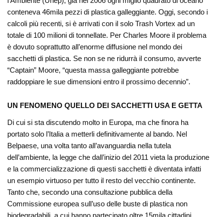
l’Ambiente (Unep), già nel 2006 ogni miglio quadrato di oceano
conteneva 46mila pezzi di plastica galleggiante. Oggi, secondo i
calcoli più recenti, si è arrivati con il solo Trash Vortex ad un
totale di 100 milioni di tonnellate. Per Charles Moore il problema
è dovuto soprattutto all’enorme diffusione nel mondo dei
sacchetti di plastica. Se non se ne ridurrà il consumo, avverte
“Captain” Moore, “questa massa galleggiante potrebbe
raddoppiare le sue dimensioni entro il prossimo decennio”.
UN FENOMENO QUELLO DEI SACCHETTI USA E GETTA
Di cui si sta discutendo molto in Europa, ma che finora ha
portato solo l’Italia a metterli definitivamente al bando. Nel
Belpaese, una volta tanto all’avanguardia nella tutela
dell’ambiente, la legge che dall’inizio del 2011 vieta la produzione
e la commercializzazione di questi sacchetti è diventata infatti
un esempio virtuoso per tutto il resto del vecchio continente.
Tanto che, secondo una consultazione pubblica della
Commissione europea sull’uso delle buste di plastica non
biodegradabili, a cui hanno partecipato oltre 15mila cittadini