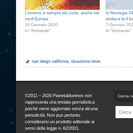
L’inverno è sempre più corto, anche nel
In Norvegia 19
nord Europa
sindaca fa il 
10 Gennaio 2020
7 Gennaio 20
In "Ambiente"
In "Ambiente"
san diego california
,
situazione neve
©2011 – 2026 Pianetablunews non
Cerca ne
rappresenta una testata giornalistica
poiché viene aggiornato senza alcuna
periodicità. Non può pertanto
considerarsi un prodotto editoriale ai
sensi della legge n. 62/2001.