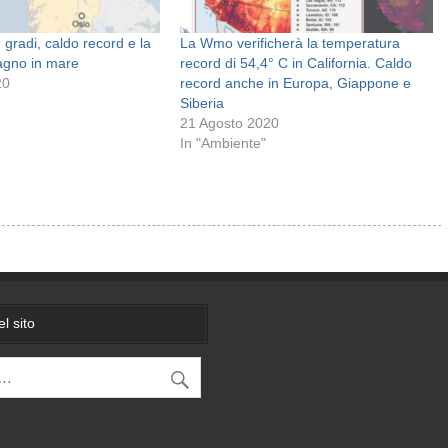
 gradi, caldo record e la
La Wmo verificherà la temperatura
bagno in mare
record di 54,4° C in California. Caldo
20
record anche in Europa, Giappone e
Siberia
21 Agosto 2020
In "Ambiente"
l sito