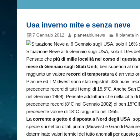
Usa inverno mite e senza neve
7 Gennaio 2012
pianetablunews
Il pianeta in
Situazione Neve al 6 Gennaio sugli USA, solo il 16% d
Pensate che
più di mille località nel corso di questa
mese di Gennaio sugli Stati Unit
i, ben superiori al no
raggiunto un valore
record di temperatura
è arrivato or
Pianure ed il Midwest sono stati registrati 336 nuovi rec
precedente record di tutti i tempi di 15.5°C. Anche San 
nel Gennaio 1969). Pensate addirittura che nella città di 
precedente record (8°C nel Gennaio 2002) di ben 15°C!!! 
precedente valore di 18°C raggiunto nel 1955.
La corrente a getto è disposta a Nord degli USA
, sop
specie sui settori citati prima (Midwest e Grandi Pianur
determinato valori termici del tutto anomali per questo p