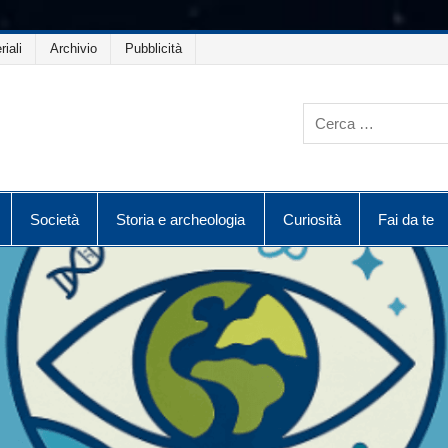
riali
Archivio
Pubblicità
Società
Storia e archeologia
Curiosità
Fai da te