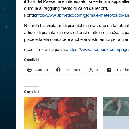
il 16% del Paese ne è interessato, si veda la mappa alle
dunque al raggiungimento di valori da record.
Fonte:
http://www.3bmeteo.com/giornale-meteo/caldo-ano
Ricordo hai visitatori di pianetablu news che su facebook 
articoli di pianetablu news ed anche altre notizie.Se la p
piace e fatela conoscere anche ai vostri amici per aiutarl
ecco il link della pagina:
https://www.facebook.com/page
Condividi:
Stampa
Facebook
X
LinkedI
Correlati