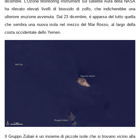
dicembre. L’Ozone Monitoring Instrument sul satellite Aura della NASA
ha rilevato elevati livelli di biossido di zolfo, che indicherebbe una
ulteriore eruzione avvenuta. Dal 23 dicembre, è apparsa del tutto quella
che sembra una nuova isola nel mezzo del Mar Rosso, al largo della
costa occidentale dello Yemen.
Il Gruppo Zubair è un insieme di piccole isole che si trovano vicino alla