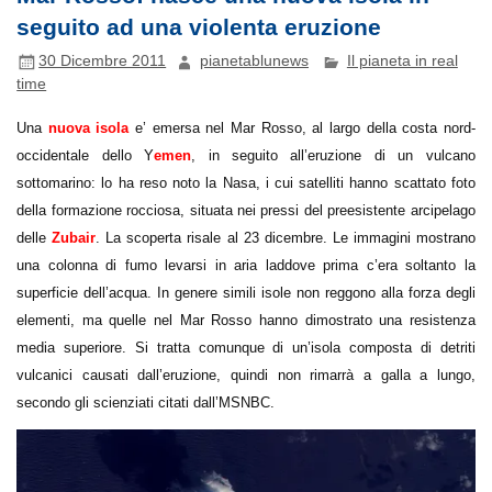
seguito ad una violenta eruzione
30 Dicembre 2011
pianetablunews
Il pianeta in real
time
Una
nuova isola
e’ emersa nel Mar Rosso, al largo della costa nord-
occidentale dello Y
emen
, in seguito all’eruzione di un vulcano
sottomarino: lo ha reso noto la Nasa, i cui satelliti hanno scattato foto
della formazione rocciosa, situata nei pressi del preesistente arcipelago
delle
Zubair
. La scoperta risale al 23 dicembre. Le immagini mostrano
una colonna di fumo levarsi in aria laddove prima c’era soltanto la
superficie dell’acqua. In genere simili isole non reggono alla forza degli
elementi, ma quelle nel Mar Rosso hanno dimostrato una resistenza
media superiore. Si tratta comunque di un’isola composta di detriti
vulcanici causati dall’eruzione, quindi non rimarrà a galla a lungo,
secondo gli scienziati citati dall’MSNBC.