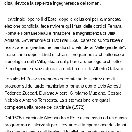
città, rievoca la sapienza ingegneresca dei romani.
Il cardinale Ippolito II d’Este, dopo le delusioni per la mancata
elezione pontificia, fece rivivere qui i fasti delle corti di Ferrara,
Roma e Fointanebleau e rinascere la magnificenza di Villa
Adriana. Governatore di Tivoli dal 1550, carezzò subito l’idea di
realizzare un giardino nel pendio dirupato della “Valle gaudente”,
ma soltanto dopo il 1560 si chiarì il programma architettonico e
iconologico della Villa, ideato dal pittore-archeologo-architetto
Pirro Ligorio e realizzato dall’architetto di corte Alberto Galvani.
Le sale del Palazzo vennero decorate sotto la direzione di
protagonisti del tardo manierismo romano come Livio Agresti,
Federico Zuccari, Durante Alberti, Girolamo Muziano, Cesare
Nebbia e Antonio Tempesta. La sistemazione era quasi
completata alla morte del cardinale (1572).
Dal 1605 il cardinale Alessandro d’Este diede avvio ad un nuovo
programma di interventi per il restauro e la riparazione dei danni
alla vegetazione e agli impianti idraulici, ma anche per creare