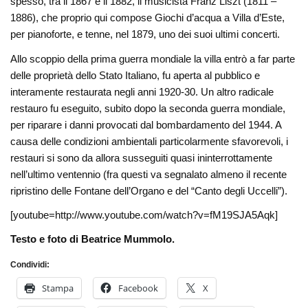
spesso, tra il 1867 e il 1882, il musicista Franz Liszt (1811 –
1886), che proprio qui compose Giochi d’acqua a Villa d’Este,
per pianoforte, e tenne, nel 1879, uno dei suoi ultimi concerti.
Allo scoppio della prima guerra mondiale la villa entrò a far parte
delle proprietà dello Stato Italiano, fu aperta al pubblico e
interamente restaurata negli anni 1920-30. Un altro radicale
restauro fu eseguito, subito dopo la seconda guerra mondiale,
per riparare i danni provocati dal bombardamento del 1944. A
causa delle condizioni ambientali particolarmente sfavorevoli, i
restauri si sono da allora susseguiti quasi ininterrottamente
nell’ultimo ventennio (fra questi va segnalato almeno il recente
ripristino delle Fontane dell’Organo e del “Canto degli Uccelli”).
[youtube=http://www.youtube.com/watch?v=fM19SJA5Aqk]
Testo e foto di Beatrice Mummolo.
Condividi:
Stampa
Facebook
X