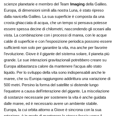
scienze planetarie e membro del Team
Imaging
della Galileo.
Europa, di dimensioni simili alla nostra Luna, è stato ripreso
dalla navicella Galileo. La sua superficie è composta da una
crosta ghiacciata di acqua, che un tempo si pensava potesse
essere spessa decine di chilometri, nascondendo gli oceani alla
vista. La combinazione con i processi di marea, con le acque
calde di superficie e con l’esposizione periodica possono essere
sufficienti non solo per garantire la vita, ma anche per favorire
l’evoluzione. Giove è il gigante del sistema solare, il pianeta più
grande. Le sue interazioni gravitazionali potrebbero creare su
Europa abbastanza calore da mantenere l’acqua allo stato
liquido. Per lo sviluppo della vita sono indispensabili anche le
maree, che su Europa raggiungono addirittura una variazione di
500 metri. Persino la forma del satellite si distende lungo
l’equatore a causa dell’interazione del gigante. La miscelazione
di sostanze necessarie per sostenere la vita è anche guidata
dalle maree, ed è necessario avere un ambiente stabile.
Europa, la cui orbita attorno a Giove è sincrona con la sua
rotazione, è in grado di mantenere la stessa faccia verso il