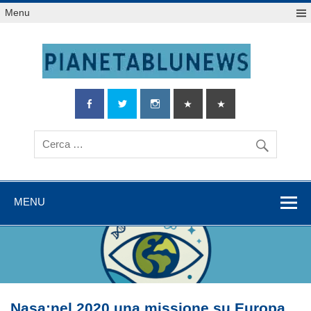
Salta
Menu
al
contenuto
MENU
Nasa:nel 2020 una missione su Europa