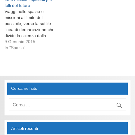
folli del futuro
Viaggi nello spazio e
missioni al limite del
possibile, verso la sottile
linea di demarcazione che
divide la scienza dalla
fantascienza. E se lo sbarco
9 Gennaio 2015
del lander Philae sulla
In "Spazio"
cometa 67P ha
rappresentato un inizio per
la nuova era
dell'esplorazione spaziale,
si immagina quali
potrebbero essere le
Cerca nel sito
missioni più strane,…
Articoli recenti