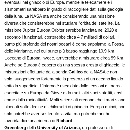
eventuali nel ghiaccio di Europa, mentre le telecamere e i
sismometri sarebbero in grado di raccogliere dati sulla geologia
della luna. La NASA sta anche considerando una missione
diversa che consisterebbe nel studiare l’orbita del satellite. La
missione Jupiter Europa Orbiter sarebbe lanciata nel 2020 e
secondo i funzionari, costerebbe circa 4,7 miliardi di dollari. Il
punto più profondo dei nostri oceani è come sappiamo la Fossa
delle Marianne, nel cui punto più basso raggiunge 10,9 Km.
L’oceano di Europa invece, arriverebbe a misurare circa 99 Km.
Anche se Europa è coperto da una spessa crosta di ghiaccio, le
misurazioni effettuate dalla sonda
Galileo
della NASA e non
solo, suggeriscono fortemente la presenza di un oceano liquido
sotto la superficie. L’interno è riscaldato dalle tensioni di marea
esercitate su Europa da Giove e da molti altri suoi satelliti, così
come dalla radioattività. Molti scienziati credono che i mari siano
bloccati sotto decine di chilometri di ghiaccio. Europa quindi, non
solo potrebbe aver sostenuto la vita, ma potrebbe anche
favorirla dice una ricerca di
Richard
Greenberg
della
University of Arizona
, un professore di