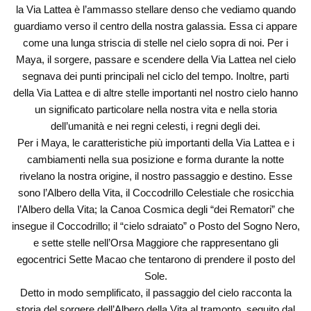
la Via Lattea è l’ammasso stellare denso che vediamo quando
guardiamo verso il centro della nostra galassia. Essa ci appare
come una lunga striscia di stelle nel cielo sopra di noi. Per i
Maya, il sorgere, passare e scendere della Via Lattea nel cielo
segnava dei punti principali nel ciclo del tempo. Inoltre, parti
della Via Lattea e di altre stelle importanti nel nostro cielo hanno
un significato particolare nella nostra vita e nella storia
dell’umanità e nei regni celesti, i regni degli dei.
Per i Maya, le caratteristiche più importanti della Via Lattea e i
cambiamenti nella sua posizione e forma durante la notte
rivelano la nostra origine, il nostro passaggio e destino. Esse
sono l’Albero della Vita, il Coccodrillo Celestiale che rosicchia
l’Albero della Vita; la Canoa Cosmica degli “dei Rematori” che
insegue il Coccodrillo; il “cielo sdraiato” o Posto del Sogno Nero,
e sette stelle nell’Orsa Maggiore che rappresentano gli
egocentrici Sette Macao che tentarono di prendere il posto del
Sole.
Detto in modo semplificato, il passaggio del cielo racconta la
storia del sorgere dell’Albero della Vita al tramonto, seguito dal