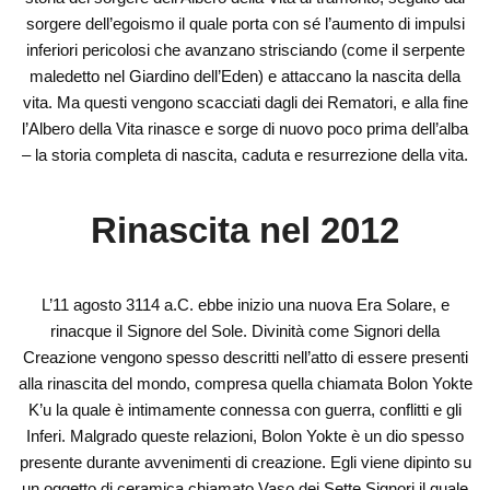
sorgere dell’egoismo il quale porta con sé l’aumento di impulsi
inferiori pericolosi che avanzano strisciando (come il serpente
maledetto nel Giardino dell’Eden) e attaccano la nascita della
vita. Ma questi vengono scacciati dagli dei Rematori, e alla fine
l’Albero della Vita rinasce e sorge di nuovo poco prima dell’alba
– la storia completa di nascita, caduta e resurrezione della vita.
Rinascita nel 2012
L’11 agosto 3114 a.C. ebbe inizio una nuova Era Solare, e
rinacque il Signore del Sole. Divinità come Signori della
Creazione vengono spesso descritti nell’atto di essere presenti
alla rinascita del mondo, compresa quella chiamata Bolon Yokte
K’u la quale è intimamente connessa con guerra, conflitti e gli
Inferi. Malgrado queste relazioni, Bolon Yokte è un dio spesso
presente durante avvenimenti di creazione. Egli viene dipinto su
un oggetto di ceramica chiamato Vaso dei Sette Signori il quale