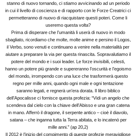
stanno di nuovo tornando, ci stiamo avvicinando ad un periodo
in cui il livello di coscienza e di rapporto con le Forze Creatrici ci
permetteranno di nuovo di riacquistare questi poteri. Come li
useremo questa volta?
Prima di disperare che l’umanità li userà di nuovo in modo
sbagliato, ricordiamo che molte, molte anime e persino il Logos,
il Verbo, sono venuti e continuano a venire nella materialità per
aiutare a preparare la via per questa rinascita. Sopravalutiamo il
potere del mondo e i suoi leader. Le forze invisibili, celesti,
hanno un potere più grande e supereranno l’oscurità e l’egoismo
del mondo, irrompendo con una luce che trasformerà questo
regno per mille anni, quando ogni male e ogni tentazione
saranno legati, e regnerà un’era dorata. Il libro biblico
dell’Apocalisse ci fornisce questa profezia: “Vidi un angelo che
scendeva dal cielo con la chiave dell’Abisso e una gran catena
in mano. Afferrò il dragone, il serpente antico – cioè il diavolo,
satana – che inganna tutta la Terra abitata, e lo incatenò per
mille anni.” (ap 20,2)
Il 2012 è l’inizio del compimento di queste profezie meravigliose