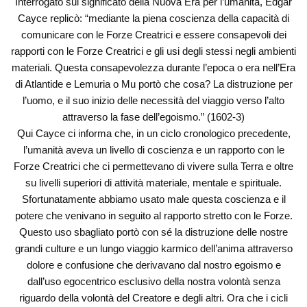
Interrogato sul significato della Nuova Era per l’umanità, Edgar
Cayce replicò: “mediante la piena coscienza della capacità di
comunicare con le Forze Creatrici e essere consapevoli dei
rapporti con le Forze Creatrici e gli usi degli stessi negli ambienti
materiali. Questa consapevolezza durante l’epoca o era nell’Era
di Atlantide e Lemuria o Mu portò che cosa? La distruzione per
l’uomo, e il suo inizio delle necessità del viaggio verso l’alto
attraverso la fase dell’egoismo.” (1602-3)
Qui Cayce ci informa che, in un ciclo cronologico precedente,
l’umanità aveva un livello di coscienza e un rapporto con le
Forze Creatrici che ci permettevano di vivere sulla Terra e oltre
su livelli superiori di attività materiale, mentale e spirituale.
Sfortunatamente abbiamo usato male questa coscienza e il
potere che venivano in seguito al rapporto stretto con le Forze.
Questo uso sbagliato portò con sé la distruzione delle nostre
grandi culture e un lungo viaggio karmico dell’anima attraverso
dolore e confusione che derivavano dal nostro egoismo e
dall’uso egocentrico esclusivo della nostra volontà senza
riguardo della volontà del Creatore e degli altri. Ora che i cicli