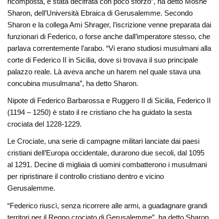
ricomposta, è stata decifrata con poco sforzo”, ha detto Moshe
Sharon, dell’Università Ebraica di Gerusalemme. Secondo
Sharon e la collega Ami Shrager, l’iscrizione venne preparata dai
funzionari di Federico, o forse anche dall’imperatore stesso, che
parlava correntemente l’arabo. “Vi erano studiosi musulmani alla
corte di Federico II in Sicilia, dove si trovava il suo principale
palazzo reale. Là aveva anche un harem nel quale stava una
concubina musulmana”, ha detto Sharon.
Nipote di Federico Barbarossa e Ruggero II di Sicilia, Federico II
(1194 – 1250) è stato il re cristiano che ha guidato la sesta
crociata del 1228-1229.
Le Crociate, una serie di campagne militari lanciate dai paesi
cristiani dell’Europa occidentale, durarono due secoli, dal 1095
al 1291. Decine di migliaia di uomini combatterono i musulmani
per ripristinare il controllo cristiano dentro e vicino
Gerusalemme.
“Federico riuscì, senza ricorrere alle armi, a guadagnare grandi
territori per il Regno crociato di Gerusalemme”, ha detto Sharon.