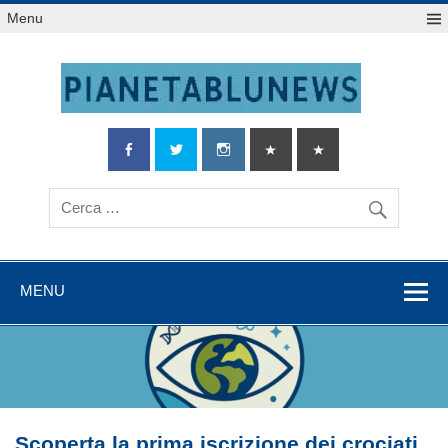
Salta
Menu
al
contenuto
MENU
Scoperta la prima iscrizione dei crociati