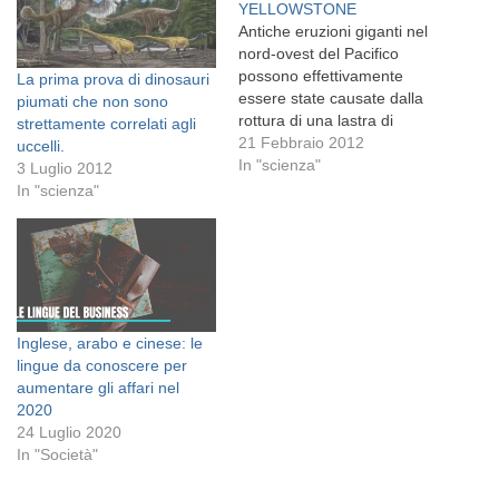
YELLOWSTONE
Antiche eruzioni giganti nel
nord-ovest del Pacifico
possono effettivamente
La prima prova di dinosauri
essere state causate dalla
piumati che non sono
rottura di una lastra di
strettamente correlati agli
roccia titanica e non dal
21 Febbraio 2012
uccelli.
sottostante supervulcano
In "scienza"
3 Luglio 2012
Yellowstone, suggeriscono
In "scienza"
gli scienziati. I Supervolcani
sono in grado di produrre
colossali eruzioni mai
registrate
dall'umanità,almeno nella
sua storia conosciuta. Ci
Inglese, arabo e cinese: le
sono circa una dozzina…
lingue da conoscere per
aumentare gli affari nel
2020
24 Luglio 2020
In "Società"