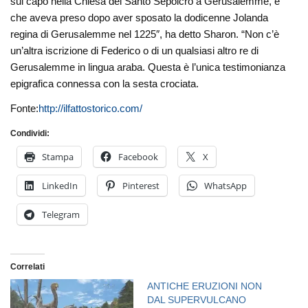
sul capo nella Chiesa del Santo Sepolcro a Gerusalemme, e
che aveva preso dopo aver sposato la dodicenne Jolanda
regina di Gerusalemme nel 1225″, ha detto Sharon. “Non c’è
un’altra iscrizione di Federico o di un qualsiasi altro re di
Gerusalemme in lingua araba. Questa è l’unica testimonianza
epigrafica connessa con la sesta crociata.
Fonte:
http://ilfattostorico.com/
Condividi:
Stampa
Facebook
X
LinkedIn
Pinterest
WhatsApp
Telegram
Correlati
ANTICHE ERUZIONI NON
DAL SUPERVULCANO