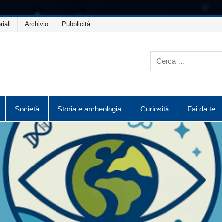
riali
Archivio
Pubblicità
Società
Storia e archeologia
Curiosità
Fai da te