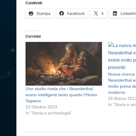
Condividi:
Stampa
Facebook
X
LinkedI
Correlati
Nuova ricerca 
Neanderthal eu
molto prima d
Uno studio rivela che i Neanderthal
moderno
erano intelligenti tanto quanto l’Homo
26 Marzo 201
Sapiens
In "Storia e a
23 Ottobre 2023
In "Storia e archeologia"