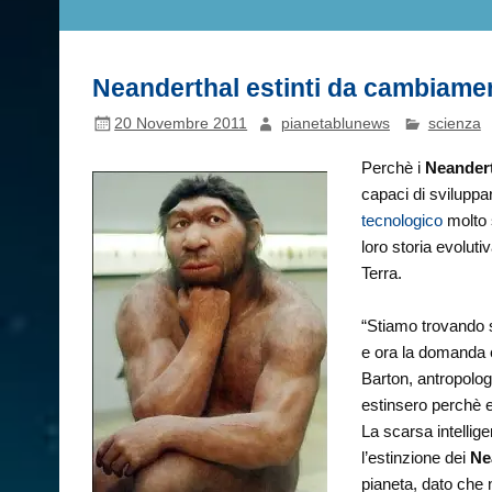
Neanderthal estinti da cambiament
20 Novembre 2011
pianetablunews
scienza
Perchè i
Neander
capaci di sviluppa
tecnologico
molto s
loro storia evoluti
Terra.
“Stiamo trovando 
e ora la domanda è
Barton, antropolog
estinsero perchè er
La scarsa intellig
l’estinzione dei
Ne
pianeta, dato che 