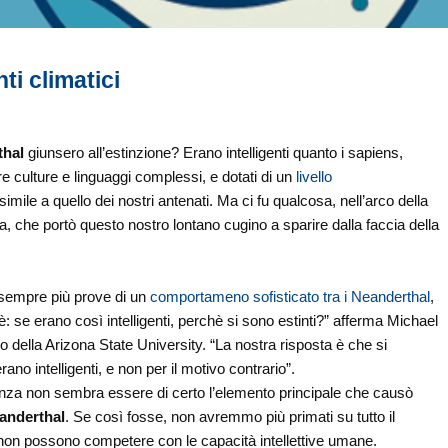
i climatici
thal
giunsero all’estinzione? Erano intelligenti quanto i sapiens,
re culture e linguaggi complessi, e dotati di un
livello
imile a quello dei nostri antenati. Ma ci fu qualcosa, nell’arco della
va, che portò questo nostro lontano cugino a sparire dalla faccia della
sempre più prove di un
comportameno sofisticato tra i Neanderthal
,
: se erano così intelligenti, perchè si sono estinti?” afferma Michael
o della Arizona State University. “La nostra risposta è che si
ano intelligenti, e non per il motivo contrario”.
enza non sembra essere di certo l’elemento principale che causò
anderthal
. Se così fosse, non avremmo più primati su tutto il
non possono competere con le capacità intellettive umane.