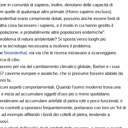
ione in comunità di sapiens, inoltre, denotano delle capacità di
e quelle di qualunque altro primate (
Homo sapiens
escluso).
Neanderthal erano certamente dotati, possono anche essere fonti di
ltra cosa facessero i sapiens, e il modo in cui hanno gestito il
opolazione, e probabilmente altre popolazioni endemiche”.
problema di natura ambientale? Si sposta verso luoghi più
de la tecnologia necessaria a risolvere il problema.
che
Neanderthal
, via via che le risorse iniziavano a scarseggiare,
ca di cibo.
sero per via del cambiamento climatico globale, Barton e i suoi
a 167 caverne europee e asiatiche, che si presume fossero abitate da
nni fa.
 alcuni aspetti comportamentali. Quando l’uomo moderno trova una
te, e inizia ad accumulare oggetti d’uso più o meno quotidiano.
tendevano ad accumulare artefatti di pietra rotti o poco funzionali, e
o costretti a spostarsi frequentemente, portavano con loro un “kit di
esempio affilando i bordi dei coltelli di pietra, tendendo a
nuovi.