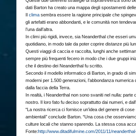
Queste due differenti strategie di sopravvivenza sono ben 
dati Barton ha creato una mappa degli spostamenti delle
Il
clima
sembra essere la ragione principale che spingeva a
gli artefatti erano abbondanti, e le comunità non tendev
l’una dall’altra.
In climi più rigidi, invece, sia Neanderthal che esseri uma
quotidiano, in modo tale da poter coprire distanze più lun
Questi viaggi di caccia e raccolta, lunghi anche settimane
sempre più frequenti fecero in modo che i due gruppi in
che il destino dei Neanderthal fu scritto.
Secondo il modello informatico di Barton, in grado di sim
moderni per 1.500 generazioni, l’abbondanza numerica d
dalla faccia della Terra.
In realtà, i Neanderthal non sono svaniti nel nulla: par
nostro. Il loro fato fu deciso soprattutto dai numeri, e da
“La nostra ricerca ci fornisce un’idea del genere di co
ambientali” conclude Barton. “Una cosa che osserviamo 
culture locali che stanno sparendo. La stessa cosa acc
Fonte:
http://www.ditadifulmine.com/2011/11/neanderthal