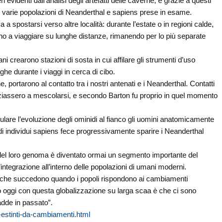
evidenti dall’analisi degli artefatti delle caverne, e grazie a questi
 varie popolazioni di Neanderthal e sapiens prese in esame.
 spostarsi verso altre località: durante l’estate o in regioni calde,
ano a viaggiare su lunghe distanze, rimanendo per lo più separate
ni crearono stazioni di sosta in cui affilare gli strumenti d’uso
ghe durante i viaggi in cerca di cibo.
, portarono al contatto tra i nostri antenati e i Neanderthal. Contatti
iziassero a mescolarsi, e secondo Barton fu proprio in quel momento
ulare l’evoluzione degli ominidi al fianco gli uomini anatomicamente
i individui sapiens fece progressivamente sparire i Neanderthal
te del loro genoma è diventato ormai un segmento importante del
ll’integrazione all’interno delle popolazioni di umani moderni.
se che succedono quando i popoli rispondono ai cambiamenti
oggi con questa globalizzazione su larga scaa è che ci sono
adde in passato”.
-estinti-da-cambiamenti.html