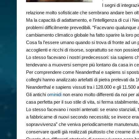
I segni di integraz
relazione molto sofisticate che sembrano andare ben oltr
Ma la capacità di adattamento, e l’intelligenza di cui i 
problemi difficilmente prevedibili. “Facevano qualunque a
cambiamento climatico globale ha fatto sparire la loro p
Cosa fa l’essere umano quando si trova di fronte ad un 
accoglienti e ricchi di risorse, soprattutto se non possie
Lo stesso facevano i nostri predecessori: sia sapiens 
tendevano a muoversi sempre più lontano da casa in cer
Per comprendere come Neanderthal e sapiens si spostas
colleghi hanno analizzato artefatti di pietra prelevati d
Neanderthal e sapiens vissuti tra i 128.000 e gli 11.500 a
Gli antichi
ominidi
non erano molto differenti da noi per
casa perfetta per il suo stile di vita, si ferma stabilmen
Lo stesso facevano i nostri antenati: se erano stanziali, 
a fabbricarne di nuovi secondo necessità; se invece eran
sopravvivenza” che veniva periodicamente manutenuto, ad 
conservare quelli già realizzati piuttosto che crearne di 