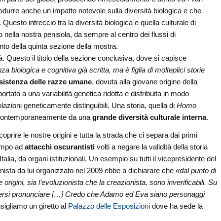
urre anche un impatto notevole sulla diversità biologica e che
 Questo intreccio tra la diversità biologica e quella culturale di
ella nostra penisola, da sempre al centro dei flussi di
to della quinta sezione della mostra.
iviltà. Questo il titolo della sezione conclusiva, dove si capisce
biologica e cognitiva già scritta, ma è figlia di molteplici storie
sistenza delle razze umane
, dovuta alla giovane origine della
rtato a una variabilità genetica ridotta e distribuita in modo
azioni geneticamente distinguibili. Una storia, quella di
Homo
ontemporaneamente da una
grande diversità culturale interna
.
oprire le nostre origini e tutta la strada che ci separa dai primi
tempo ad
attacchi oscurantisti
volti a negare la validità della storia
talia, da organi istituzionali. Un esempio su tutti il vicepresidente del
ista da lui organizzato nel 2009 ebbe a dichiarare che
«dal punto di
origini, sia l’evoluzionista che la creazionista, sono inverificabili. Su
 doversi pronunciare […] Credo che Adamo ed Eva siano personaggi
nsigliamo un giretto al
Palazzo delle Esposizioni
dove ha sede la