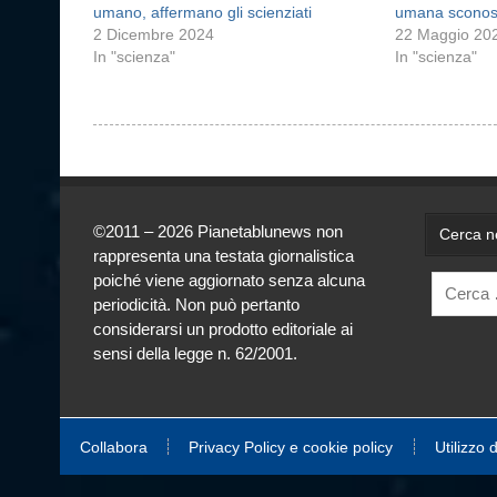
umano, affermano gli scienziati
umana sconos
2 Dicembre 2024
22 Maggio 20
In "scienza"
In "scienza"
©2011 – 2026 Pianetablunews non
Cerca ne
rappresenta una testata giornalistica
poiché viene aggiornato senza alcuna
periodicità. Non può pertanto
considerarsi un prodotto editoriale ai
sensi della legge n. 62/2001.
Collabora
Privacy Policy e cookie policy
Utilizzo 