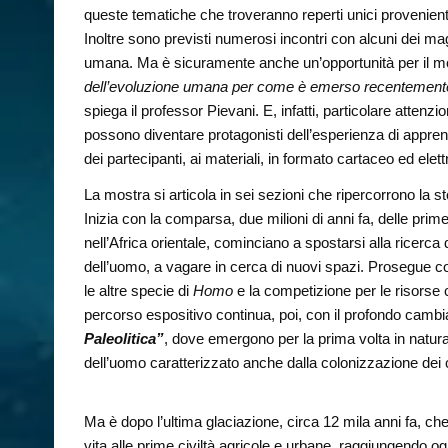
queste tematiche che troveranno reperti unici provenienti d
Inoltre sono previsti numerosi incontri con alcuni dei mag
umana. Ma è sicuramente anche un’opportunità per il mond
dell’evoluzione umana per come è emerso recentemente dal
spiega il professor Pievani. E, infatti, particolare attenzio
possono diventare protagonisti dell’esperienza di apprend
dei partecipanti, ai materiali, in formato cartaceo ed elet
La mostra si articola in sei sezioni che ripercorrono la s
Inizia con la comparsa, due milioni di anni fa, delle pri
nell’Africa orientale, cominciano a spostarsi alla ricerc
dell’uomo, a vagare in cerca di nuovi spazi. Prosegue c
le altre specie di
Homo
e la competizione per le risorse c
percorso espositivo continua, poi, con il profondo cam
Paleolitica”
, dove emergono per la prima volta in natura p
dell’uomo caratterizzato anche dalla colonizzazione dei 
Ma è dopo l’ultima glaciazione, circa 12 mila anni fa,
vita alle prime civiltà agricole e urbane, raggiungendo og