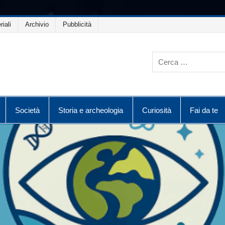
riali
Archivio
Pubblicità
Società
Storia e archeologia
Curiosità
Fai da te