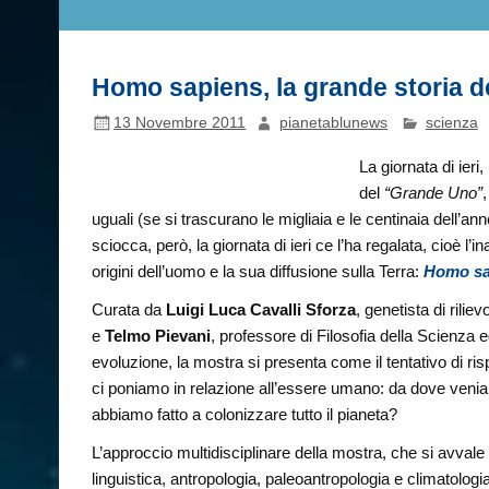
Homo sapiens, la grande storia d
13 Novembre 2011
pianetablunews
scienza
La giornata di ieri
del
“Grande Uno”
,
uguali (se si trascurano le migliaia e le centinaia dell’
sciocca, però, la giornata di ieri ce l’ha regalata, cioè
origini dell’uomo e la sua diffusione sulla Terra:
Homo sap
Curata da
Luigi Luca Cavalli Sforza
, genetista di rili
e
Telmo Pievani
, professore di Filosofia della Scienza 
evoluzione, la mostra si presenta come il tentativo di ri
ci poniamo in relazione all’essere umano: da dove ven
abbiamo fatto a colonizzare tutto il pianeta?
L’approccio multidisciplinare della mostra, che si avvale 
linguistica, antropologia, paleoantropologia e climatologi