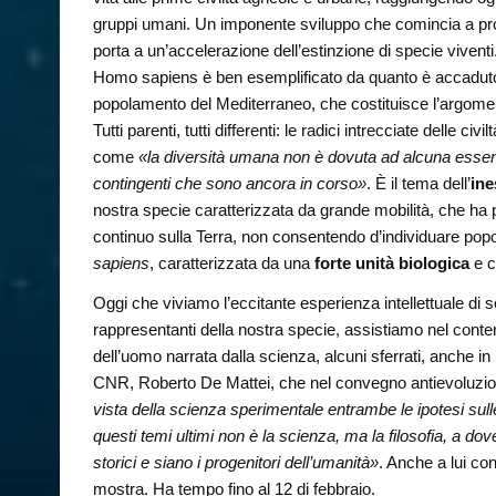
gruppi umani. Un imponente sviluppo che comincia a prod
porta a un’accelerazione dell’estinzione di specie viventi.
Homo sapiens è ben esemplificato da quanto è accaduto n
popolamento del Mediterraneo, che costituisce l’argomen
Tutti parenti, tutti differenti: le radici intrecciate delle c
come
«la diversità umana non è dovuta ad alcuna essenza 
contingenti che sono ancora in corso»
. È il tema dell’
ine
nostra specie caratterizzata da grande mobilità, che ha po
continuo sulla Terra, non consentendo d’individuare popol
sapiens
, caratterizzata da una
forte unità biologica
e c
Oggi che viviamo l’eccitante esperienza intellettuale di sc
rappresentanti della nostra specie, assistiamo nel con
dell’uomo narrata dalla scienza, alcuni sferrati, anche in I
CNR, Roberto De Mattei, che nel convegno antievoluzion
vista della scienza sperimentale entrambe le ipotesi sulle 
questi temi ultimi non è la scienza, ma la filosofia, a
storici e siano i progenitori dell’umanità»
. Anche a lui co
mostra. Ha tempo fino al 12 di febbraio.