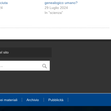
ciuta
genealogico umano?
24
29 Luglio 2024
In "scienza"
l sito
dei materiali
Archivio
Pubblicità