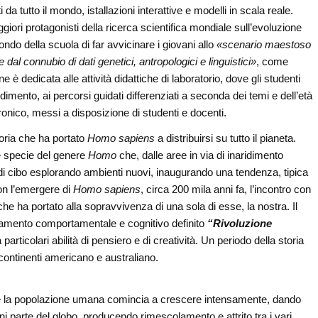
a tutto il mondo, istallazioni interattive e modelli in scala reale.
giori protagonisti della ricerca scientifica mondiale sull’evoluzione
o della scuola di far avvicinare i giovani allo
«scenario maestoso
 connubio di dati genetici, antropologici e linguistici»
, come
ne è dedicata alle attività didattiche di laboratorio, dove gli studenti
imento, ai percorsi guidati differenziati a seconda dei temi e dell’età
tronico, messi a disposizione di studenti e docenti.
toria che ha portato
Homo sapiens
a distribuirsi su tutto il pianeta.
me specie del genere
Homo
che, dalle aree in via di inaridimento
a di cibo esplorando ambienti nuovi, inaugurando una tendenza, tipica
on l’emergere di
Homo sapiens
, circa 200 mila anni fa, l’incontro con
he ha portato alla sopravvivenza di una sola di esse, la nostra. Il
biamento comportamentale e cognitivo definito
“Rivoluzione
articolari abilità di pensiero e di creatività. Un periodo della storia
continenti americano e australiano.
 che la popolazione umana comincia a crescere intensamente, dando
ni parte del globo, producendo rimescolamento e attrito tra i vari