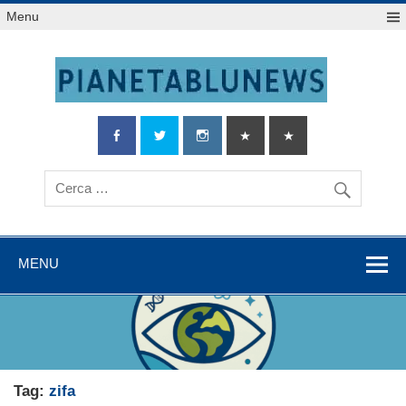
Salta
Menu
al
contenuto
MENU
Tag:
zifa