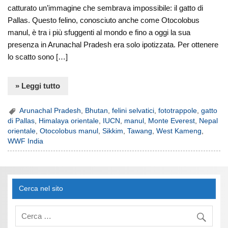
catturato un’immagine che sembrava impossibile: il gatto di
Pallas. Questo felino, conosciuto anche come Otocolobus
manul, è tra i più sfuggenti al mondo e fino a oggi la sua
presenza in Arunachal Pradesh era solo ipotizzata. Per ottenere
lo scatto sono […]
» Leggi tutto
Arunachal Pradesh
,
Bhutan
,
felini selvatici
,
fototrappole
,
gatto
di Pallas
,
Himalaya orientale
,
IUCN
,
manul
,
Monte Everest
,
Nepal
orientale
,
Otocolobus manul
,
Sikkim
,
Tawang
,
West Kameng
,
WWF India
Cerca nel sito