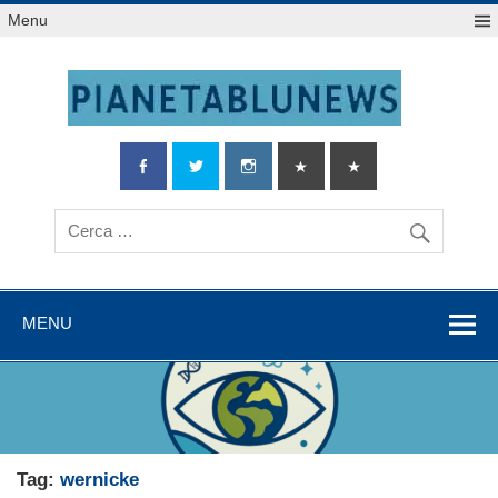
Salta
Menu
al
contenuto
MENU
Tag:
wernicke