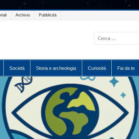
riali
Archivio
Pubblicità
Società
Storia e archeologia
Curiosità
Fai da te