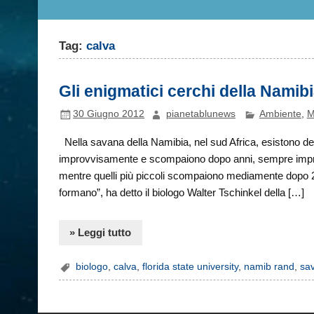
Tag:
calva
Gli enigmatici cerchi della Namib
30 Giugno 2012
pianetablunews
Ambiente
,
M
Nella savana della Namibia, nel sud Africa, esistono de
improvvisamente e scompaiono dopo anni, sempre improvv
mentre quelli più piccoli scompaiono mediamente dopo 24 
formano”, ha detto il biologo Walter Tschinkel della […]
» Leggi tutto
biologo
,
calva
,
florida state university
,
namib rand
,
sa