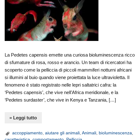
La Pedetes capensis emette una curiosa bioluminescenza ricco
di sfumature di rosa, rosso e arancio. Un team di ricercatori ha
scoperto come la pelliccia di piccoli mammiferi notturni africani
si illumini al buio quando viene proiettata la luce ultravioletta. Il
fenomeno è stato registrato nelle lepri saltatrici cafra: la
‘Pedetes capensis’, che vive nell’Africa meridionale, e la
‘Pedetes surdaster’, che vive in Kenya e Tanzania, […]
» Leggi tutto
accoppiamento
,
aiutare gli animali
,
Animali
,
bioluminescenza
,
caratteristica
,
comportamento
,
Pelliccia