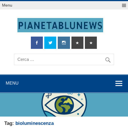
Salta
Menu
al
contenuto
MENU
Tag:
bioluminescenza