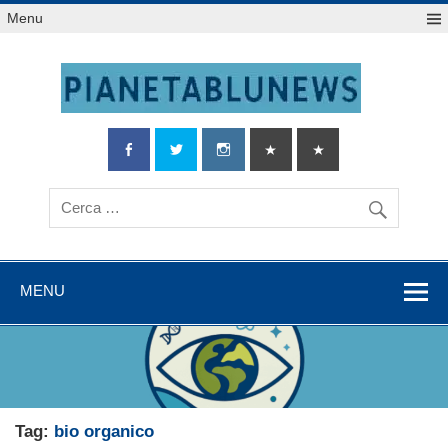
Salta
Menu
al
contenuto
MENU
Tag:
bio organico