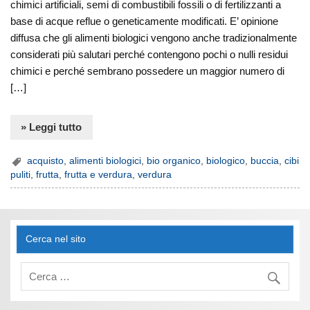
chimici artificiali, semi di combustibili fossili o di fertilizzanti a
base di acque reflue o geneticamente modificati. E’ opinione
diffusa che gli alimenti biologici vengono anche tradizionalmente
considerati più salutari perché contengono pochi o nulli residui
chimici e perché sembrano possedere un maggior numero di
[…]
» Leggi tutto
acquisto
,
alimenti biologici
,
bio organico
,
biologico
,
buccia
,
cibi
puliti
,
frutta
,
frutta e verdura
,
verdura
Cerca nel sito