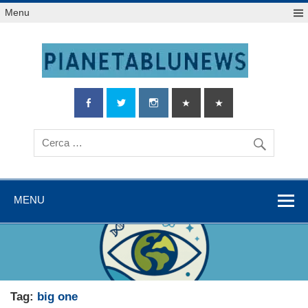
Salta
Menu
al
contenuto
MENU
Tag:
big one