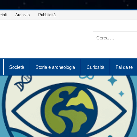
riali
Archivio
Pubblicità
Società
Storia e archeologia
Curiosità
Fai da te