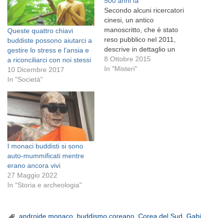
500 anni fa
Secondo alcuni ricercatori
cinesi, un antico
manoscritto, che è stato
Queste quattro chiavi
reso pubblico nel 2011,
buddiste possono aiutarci a
descrive in dettaglio un
gestire lo stress e l’ansia e
evento misterioso che si è
8 Ottobre 2015
a riconciliarci con noi stessi
verificato quasi cinquecento
In "Misteri"
10 Dicembre 2017
anni fa: un rapimento
In "Società"
alieno. Il testo, che è stato
scritto nel 1528, descrive
una misteriosa 'stella' che
attraversa il cielo da est
verso…
I monaci buddisti si sono
auto-mummificati mentre
erano ancora vivi
27 Maggio 2022
In "Storia e archeologia"
androide monaco
,
buddismo coreano
,
Corea del Sud
,
Gabi
,