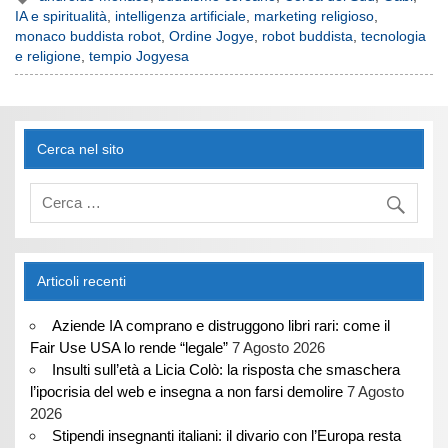
IA e spiritualità
,
intelligenza artificiale
,
marketing religioso
,
monaco buddista robot
,
Ordine Jogye
,
robot buddista
,
tecnologia
e religione
,
tempio Jogyesa
Cerca nel sito
Articoli recenti
Aziende IA comprano e distruggono libri rari: come il
Fair Use USA lo rende “legale”
7 Agosto 2026
Insulti sull’età a Licia Colò: la risposta che smaschera
l’ipocrisia del web e insegna a non farsi demolire
7 Agosto
2026
Stipendi insegnanti italiani: il divario con l’Europa resta