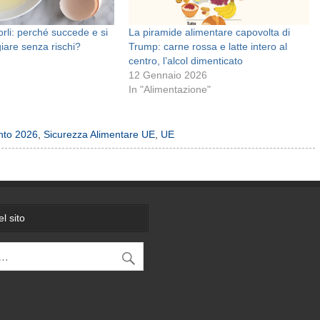
rli: perché succede e si
La piramide alimentare capovolta di
are senza rischi?
Trump: carne rossa e latte intero al
centro, l’alcol dimenticato
12 Gennaio 2026
In "Alimentazione"
nto 2026
,
Sicurezza Alimentare UE
,
UE
l sito