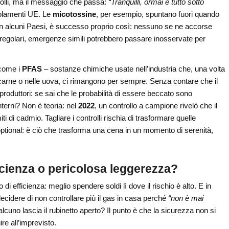
olli, ma il messaggio che passa:
“Tranquilli, ormai è tutto sotto
golamenti UE. Le
micotossine
, per esempio, spuntano fuori quando
 in alcuni Paesi, è successo proprio così: nessuno se ne accorse
li regolari, emergenze simili potrebbero passare inosservate per
 come i
PFAS
– sostanze chimiche usate nell’industria che, una volta
 carne o nelle uova, ci rimangono per sempre. Senza contare che il
produttori: se sai che le probabilità di essere beccato sono
nterni? Non è teoria: nel
2022
, un controllo a campione rivelò che il
ti di cadmio. Tagliare i controlli rischia di trasformare quelle
ptional: è ciò che trasforma una cena in un momento di serenità,
fficienza o pericolosa leggerezza?
 di efficienza: meglio spendere soldi lì dove il rischio è alto. E in
cidere di non controllare più il gas in casa perché
“non è mai
cuno lascia il rubinetto aperto? Il punto è che la sicurezza non si
re all’imprevisto.