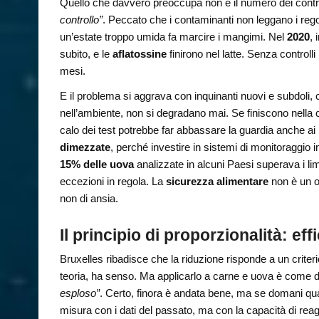
Quello che davvero preoccupa non è il numero dei contr
controllo”
. Peccato che i contaminanti non leggano i re
un’estate troppo umida fa marcire i mangimi. Nel
2020
,
subito, e le
aflatossine
finirono nel latte. Senza control
mesi.
E il problema si aggrava con inquinanti nuovi e subdoli,
nell’ambiente, non si degradano mai. Se finiscono nella
calo dei test potrebbe far abbassare la guardia anche ai 
dimezzate
, perché investire in sistemi di monitoraggio i
15% delle uova
analizzate in alcuni Paesi superava i limi
eccezioni in regola. La
sicurezza alimentare
non è un o
non di ansia.
Il principio di proporzionalità: e
Bruxelles ribadisce che la riduzione risponde a un criterio
teoria, ha senso. Ma applicarlo a carne e uova è come de
esploso”
. Certo, finora è andata bene, ma se domani qual
misura con i dati del passato, ma con la capacità di reagi