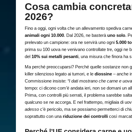
Cosa cambia concreta
2026?
Fino a oggi, ogni volta che un allevamento spediva carne
animali ogni 10.000
. Dal 2026, ne basterà
uno solo
. P
prelevato un campione: ora ne servirà uno ogni
5.000 to
prima su 100 uova ne venivano controllate tre, oggi ne bas
del
10% sui metalli pesanti
, una misura che finora ha sa
Ma perché preoccuparsi? Perché quelle sostanze non g
killer silenzioso legato ai tumori, e le
diossine
– anche in
Commissione insiste:
“I dati mostrano che carne e uova
tempo: ci dicono com’è andata ieri, non se domani un al
Prima, con controlli più serrati, il problema sarebbe sa
qualcuno se ne accorga. E nel frattempo, migliaia di uov
adesso
c’è pericolo, ma se possiamo permetterci di chi
soprattutto con una
riduzione dei controlli
così marcat
Perché l’UE considera carne e uo