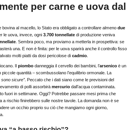
mente per carne e uova dal
 bovina al macello, lo Stato era obbligato a controllare almeno
due
er le uova, invece, ogni
3.700 tonnellate
di produzione veniva
nnellate
. Sembra poco, ma proviamo a metterla in prospettiva: se
terà una. E non è finita: per le uova sparirà anche il controllo fisso
lvato molti piatti da dosi pericolose di
cadmio
.
iocano. Il
piombo
danneggia il cervello dei bambini, l’
arsenico
è un
 piccole quantità – scombussolano l’equilibrio ormonale. La
 sono sicure”
. Peccato che i dati siano come le previsioni del
levamento di polli assorbirà
mercurio
dall’acqua contaminata.
ltato fuori in settimane. Oggi? Potrebbe passare mesi prima che
a a rischio finirebbero sulle nostre tavole. La domanda non è se
udere un occhio proprio su ciò che mangiamo ogni giorno,
a.
va “a basso rischio”?