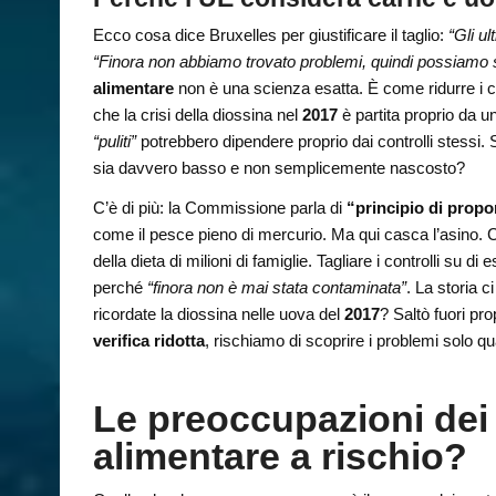
Ecco cosa dice Bruxelles per giustificare il taglio:
“Gli u
“Finora non abbiamo trovato problemi, quindi possiamo st
alimentare
non è una scienza esatta. È come ridurre i co
che la crisi della diossina nel
2017
è partita proprio da un
“puliti”
potrebbero dipendere proprio dai controlli stessi. 
sia davvero basso e non semplicemente nascosto?
C’è di più: la Commissione parla di
“principio di propo
come il pesce pieno di mercurio. Ma qui casca l’asino.
della dieta di milioni di famiglie. Tagliare i controlli su
perché
“finora non è mai stata contaminata”
. La storia c
ricordate la diossina nelle uova del
2017
? Saltò fuori pro
verifica ridotta
, rischiamo di scoprire i problemi solo qua
Le preoccupazioni dei
alimentare a rischio?