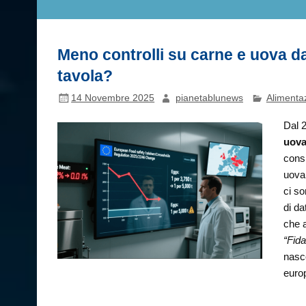
Meno controlli su carne e uova dal
tavola?
14 Novembre 2025
pianetablunews
Alimenta
Dal 
uov
cons
uova 
ci so
di da
che a
“Fida
nasc
euro