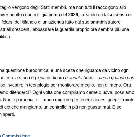
l taglio vengono dagli Stati membri, ma non tutti li raccolgono allo
er ridotto i controlli già prima del
2026
, creando un falso senso di
darsi del bilancio di un’azienda fatto dal suo amministratore
dustriali crescenti, abbassare la guardia proprio ora sembra più una
ifica.
a questione burocratica: è una scelta che riguarda da vicino ogni
ne, ma la storia è piena di
“finora è andata bene… fino a quando non
furbo investire in tecnologie per monitorare meglio, non di meno. Ora
ossiamo difenderci? Ogni volta che compriamo carne o uova, possiamo
oni. Non è paranoia: è il modo migliore per tenere accesi quegli
“occhi
di ciò che mangiamo, un controllo in più non guasta mai. E se
 aperti.
la Commissione