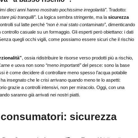
ltimi dieci anni hanno mostrato pochissime irregolarità”
. Tradotto:
are più tranquilli”
. La logica sembra stringente, ma la
sicurezza
ntrolli sul latte perché
“non è mai stato contaminato”
, dimenticando
 controllo casuale su un formaggio. Gli esperti però obiettano: i dati
Senza quegli occhi vigili, come possiamo essere sicuri che il rischio
rzionalità”
, ossia ridistribuire le risorse verso prodotti più a rischio,
 Carne e uova non sono
“meno importanti”
del pesce: sono la base
 di essi è come decidere di controllare meno spesso l’acqua potabile
i ha insegnato che le crisi arrivano quando meno te lo aspetti:
prio grazie a controlli intensivi, non per miracolo. Oggi, con una
ndo saranno già arrivati nei nostri piatti.
 consumatori: sicurezza