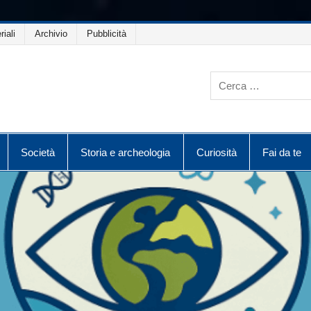
riali
Archivio
Pubblicità
Società
Storia e archeologia
Curiosità
Fai da te