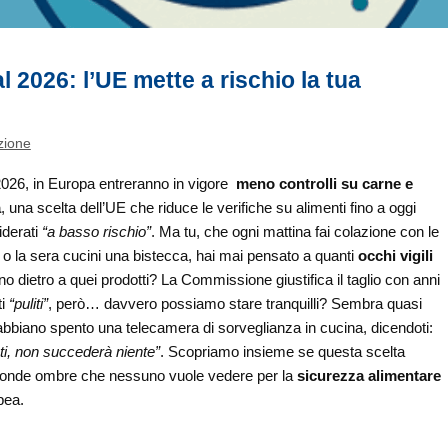
 2026: l’UE mette a rischio la tua
zione
2026, in Europa entreranno in vigore
meno controlli su carne e
a
, una scelta dell’UE che riduce le verifiche su alimenti fino a oggi
iderati
“a basso rischio”
. Ma tu, che ogni mattina fai colazione con le
o la sera cucini una bistecca, hai mai pensato a quanti
occhi vigili
no dietro a quei prodotti? La Commissione giustifica il taglio con anni
ti
“puliti”
, però… davvero possiamo stare tranquilli? Sembra quasi
bbiano spento una telecamera di sorveglianza in cucina, dicendoti:
ti, non succederà niente”
. Scopriamo insieme se questa scelta
onde ombre che nessuno vuole vedere per la
sicurezza alimentare
pea.