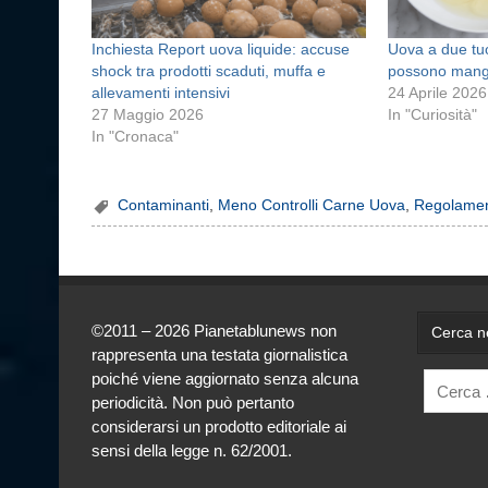
Inchiesta Report uova liquide: accuse
Uova a due tuo
shock tra prodotti scaduti, muffa e
possono mangi
allevamenti intensivi
24 Aprile 2026
27 Maggio 2026
In "Curiosità"
In "Cronaca"
Contaminanti
,
Meno Controlli Carne Uova
,
Regolame
©2011 – 2026 Pianetablunews non
Cerca ne
rappresenta una testata giornalistica
poiché viene aggiornato senza alcuna
periodicità. Non può pertanto
considerarsi un prodotto editoriale ai
sensi della legge n. 62/2001.