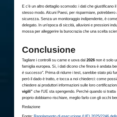
E c’è un altro dettaglio scomodo: i dati che giustificano i
stesso modo. Alcuni Paesi, per risparmiare, potrebbero av
sicurezza. Senza un monitoraggio indipendente, è come fi
delegato. In un’epoca di siccità, alluvioni e pressioni in
mossa per alleggerire la burocrazia che una scelta scient
Conclusione
Tagliare i controlli su carne e uova dal
2026
non è solo un
famiglia europea. Sì, i dati dicono che finora è andata be
è successo”
. Prima di ridurre i test, sarebbe stato più 
però il dado è tratto, e tocca a noi chiederci: come p
chiedere ai produttori informazioni sulle loro certificazi
vigili”
che l’UE sta spengendo. Perché quando si tratta 
proprio dobbiamo rischiare, meglio farlo con gli occhi ben
Redazione
Fonte:
Regolamento di esecuzione (UE) 2025/2246 del