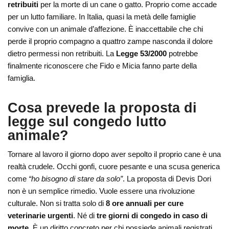
retribuiti
per la morte di un cane o gatto. Proprio come accade
per un lutto familiare. In Italia, quasi la metà delle famiglie
convive con un animale d’affezione. È inaccettabile che chi
perde il proprio compagno a quattro zampe nasconda il dolore
dietro permessi non retribuiti. La
Legge 53/2000
potrebbe
finalmente riconoscere che Fido e Micia fanno parte della
famiglia.
Cosa prevede la proposta di
legge sul congedo lutto
animale?
Tornare al lavoro il giorno dopo aver sepolto il proprio cane è una
realtà crudele. Occhi gonfi, cuore pesante e una scusa generica
come
“ho bisogno di stare da solo”
. La proposta di Devis Dori
non è un semplice rimedio. Vuole essere una rivoluzione
culturale. Non si tratta solo di
8 ore annuali per cure
veterinarie urgenti
. Né di
tre giorni di congedo in caso di
morte
. È un diritto concreto per chi possiede animali registrati