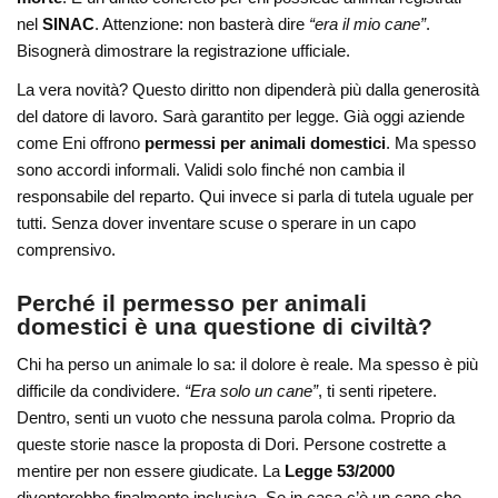
nel
SINAC
. Attenzione: non basterà dire
“era il mio cane”
.
Bisognerà dimostrare la registrazione ufficiale.
La vera novità? Questo diritto non dipenderà più dalla generosità
del datore di lavoro. Sarà garantito per legge. Già oggi aziende
come Eni offrono
permessi per animali domestici
. Ma spesso
sono accordi informali. Validi solo finché non cambia il
responsabile del reparto. Qui invece si parla di tutela uguale per
tutti. Senza dover inventare scuse o sperare in un capo
comprensivo.
Perché il permesso per animali
domestici è una questione di civiltà?
Chi ha perso un animale lo sa: il dolore è reale. Ma spesso è più
difficile da condividere.
“Era solo un cane”
, ti senti ripetere.
Dentro, senti un vuoto che nessuna parola colma. Proprio da
queste storie nasce la proposta di Dori. Persone costrette a
mentire per non essere giudicate. La
Legge 53/2000
diventerebbe finalmente inclusiva. Se in casa c’è un cane che