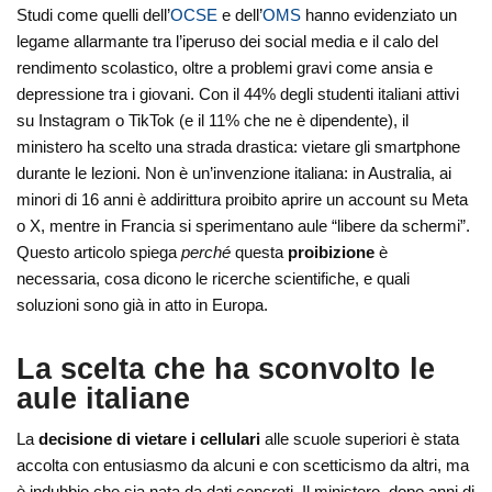
Studi come quelli dell’
OCSE
e dell’
OMS
hanno evidenziato un
legame allarmante tra l’iperuso dei social media e il calo del
rendimento scolastico, oltre a problemi gravi come ansia e
depressione tra i giovani. Con il 44% degli studenti italiani attivi
su Instagram o TikTok (e il 11% che ne è dipendente), il
ministero ha scelto una strada drastica: vietare gli smartphone
durante le lezioni. Non è un’invenzione italiana: in Australia, ai
minori di 16 anni è addirittura proibito aprire un account su Meta
o X, mentre in Francia si sperimentano aule “libere da schermi”.
Questo articolo spiega
perché
questa
proibizione
è
necessaria, cosa dicono le ricerche scientifiche, e quali
soluzioni sono già in atto in Europa.
La scelta che ha sconvolto le
aule italiane
La
decisione di vietare i cellulari
alle scuole superiori è stata
accolta con entusiasmo da alcuni e con scetticismo da altri, ma
è indubbio che sia nata da dati concreti. Il ministero, dopo anni di