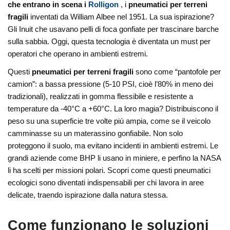
che entrano in scena i
Rolligon
, i
pneumatici per terreni
fragili
inventati da William Albee nel 1951. La sua ispirazione?
Gli Inuit che usavano pelli di foca gonfiate per trascinare barche
sulla sabbia. Oggi, questa tecnologia è diventata un must per
operatori che operano in ambienti estremi.
Questi
pneumatici per terreni fragili
sono come “pantofole per
camion”: a bassa pressione (5-10 PSI, cioè l’80% in meno dei
tradizionali), realizzati in gomma flessibile e resistente a
temperature da -40°C a +60°C. La loro magia? Distribuiscono il
peso su una superficie tre volte più ampia, come se il veicolo
camminasse su un materassino gonfiabile. Non solo
proteggono il suolo, ma evitano incidenti in ambienti estremi. Le
grandi aziende come BHP li usano in miniere, e perfino la NASA
li ha scelti per missioni polari. Scopri come questi pneumatici
ecologici sono diventati indispensabili per chi lavora in aree
delicate, traendo ispirazione dalla natura stessa.
Come funzionano le soluzioni