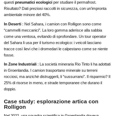
questi
pneumatici ecologici
per studiare il permafrost.
Risultato? Dati preziosi raccolti in sicurezza, con un’impronta
ambientale minore del 40%.
In Deserti
: Nel Sahara, i camion con Rolligon sono come
“cammelli meccanici”. La loro gomma aderisce alla sabbia
come una ventosa, evitando di sprofondare. Un tour operator
del Sahara li usa per il turismo ecologico: i veicoli lasciano
tracce così lievi che i dromedari le calpestano come se niente
fosse.
In Zone Industriali
: La società mineraria Rio Tinto li ha adottati
in Groenlandia. I camion trasportano minerale su terreni
rocciosi, ma anziché distruggerli, li “sussurrano”. Il risparmio? Il
25% di risorse in meno, e strade temporanee che durano il
doppio.
Case study: esplorazione artica con
Rolligon
Nel 2022, una squadra scientifica in Groenlandia doveva