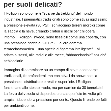
per suoli delicati?
I Rolligon sono come le “scarpe da trekking” del mondo
industriale. I pneumatici tradizionali sono come stivali rigidissimi:
a pressione elevata (30 PSI), schiacciano terreni morbidi come
la sabbia o la neve, creando crateri e rischi per chi opera lì
intorno. I Rolligon, invece, sono flessibili come una coperta, con
una pressione ridotta a 5-10 PSI. La loro gomma
termoelastomerica – una specie di “gomma intelligente” – si
adatta ai sassi, alle radici e alle rocce, “abbracciandole” anziché
schiacciarle.
Immagina di camminare su un campo di neve: con scarpe
tradizionali, ti sprofonderai, ma con stivali da snowshoe, la
pressione si distribuisce e resti in superficie. I Rolligon
funzionano allo stesso modo, ma per camion da 30 tonnellate!
La forza del veicolo si disperde su una superficie tre volte più
ampia, riducendo la pressione per cento. Questo li rende perfetti
per ambienti come: