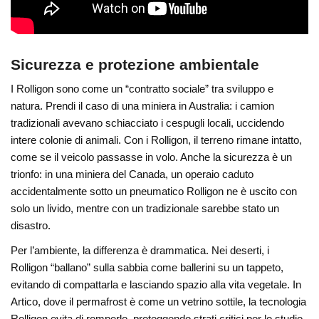
Sicurezza e protezione ambientale
I Rolligon sono come un “contratto sociale” tra sviluppo e
natura. Prendi il caso di una miniera in Australia: i camion
tradizionali avevano schiacciato i cespugli locali, uccidendo
intere colonie di animali. Con i Rolligon, il terreno rimane intatto,
come se il veicolo passasse in volo. Anche la sicurezza è un
trionfo: in una miniera del Canada, un operaio caduto
accidentalmente sotto un pneumatico Rolligon ne è uscito con
solo un livido, mentre con un tradizionale sarebbe stato un
disastro.
Per l’ambiente, la differenza è drammatica. Nei deserti, i
Rolligon “ballano” sulla sabbia come ballerini su un tappeto,
evitando di compattarla e lasciando spazio alla vita vegetale. In
Artico, dove il permafrost è come un vetrino sottile, la tecnologia
Rolligon evita di romperlo, proteggendo strati critici per lo studio