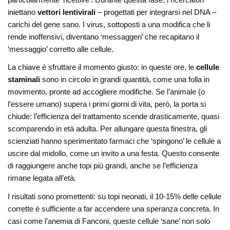
iniettano
vettori lentivirali
– progettati per integrarsi nel DNA –
carichi del gene sano. I virus, sottoposti a una modifica che li
rende inoffensivi, diventano ‘messaggeri’ che recapitano il
‘messaggio’ corretto alle cellule.
La chiave è sfruttare il momento giusto: in queste ore, le
cellule
staminali
sono in circolo in grandi quantità, come una folla in
movimento, pronte ad accogliere modifiche. Se l’animale (o
l’essere umano) supera i primi giorni di vita, però, la porta si
chiude: l’efficienza del trattamento scende drasticamente, quasi
scomparendo in età adulta. Per allungare questa finestra, gli
scienziati hanno sperimentato farmaci che ‘spingono’ le cellule a
uscire dal midollo, come un invito a una festa. Questo consente
di raggiungere anche topi più grandi, anche se l’efficienza
rimane legata all’età.
I risultati sono promettenti: su topi neonati, il 10-15% delle cellule
corrette è sufficiente a far accendere una speranza concreta. In
casi come l’anemia di Fanconi, queste cellule ‘sane’ non solo