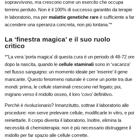
sopravvivono, ma crescono come un esercito che occupa
terreno perduto. Non è il 100% di successo garantito da terapie
in laboratorio, ma per
malattie genetiche rare
è sufficiente a far
accendere una speranza concreta, non più lontana.”*
La ‘finestra magica’ e il suo ruolo
critico
*”La vera ‘porta magica’ di questa cura è un periodo di 48-72 ore
dopo la nascita, quando le
cellule staminali
sono in ‘vacanza’
nel flusso sanguigno: un momento ideale per ‘inserire’ il gene
mancante. Questo fenomeno naturale è come un ponte tra due
mondi: prima, le cellule staminali crescono nel fegato; poi,
migrano verso il midollo osseo, il loro ‘covo’ definitivo.
Perché è rivoluzionario? Innanzitutto, sottrae il laboratorio alle
procedure: non serve prelevare cellule, modificarle in vitro, e poi
reiniettarle. Il corpo diventa il laboratorio. Inoltre, elimina la
necessità di chemioterapia: non è più necessario distruggere il
midollo per far spazio alle cellule corrette.