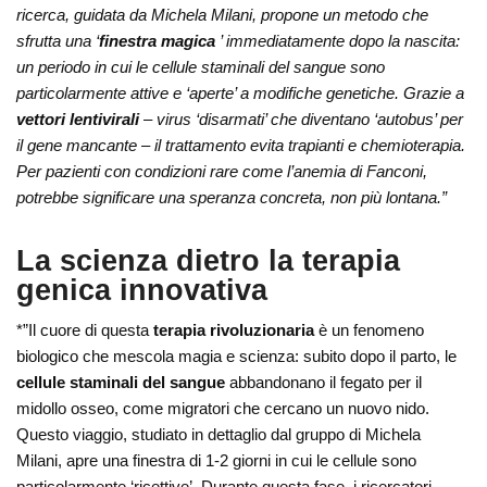
ricerca, guidata da Michela Milani, propone un metodo che
sfrutta una ‘
finestra magica
’ immediatamente dopo la nascita:
un periodo in cui le cellule staminali del sangue sono
particolarmente attive e ‘aperte’ a modifiche genetiche. Grazie a
vettori lentivirali
– virus ‘disarmati’ che diventano ‘autobus’ per
il gene mancante – il trattamento evita trapianti e chemioterapia.
Per pazienti con condizioni rare come l’anemia di Fanconi,
potrebbe significare una speranza concreta, non più lontana.”
La scienza dietro la terapia
genica innovativa
*”Il cuore di questa
terapia rivoluzionaria
è un fenomeno
biologico che mescola magia e scienza: subito dopo il parto, le
cellule staminali del sangue
abbandonano il fegato per il
midollo osseo, come migratori che cercano un nuovo nido.
Questo viaggio, studiato in dettaglio dal gruppo di Michela
Milani, apre una finestra di 1-2 giorni in cui le cellule sono
particolarmente ‘ricettive’. Durante questa fase, i ricercatori