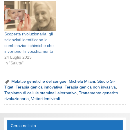
questo è il nome del primo
farmaco approvato dalla
Food and Drugs
Administration che si basa
sulla terapia…
Scoperta rivoluzionaria: gli
scienziati identificano le
combinazioni chimiche che
invertono l’invecchiamento
24 Luglio 2023
In "Salute"
Malattie genetiche del sangue
,
Michela Milani
,
Studio Sr-
Tiget
,
Terapia genica innovativa
,
Terapia genica non invasiva
,
Trapianto di cellule staminali alternativo
,
Trattamento genetico
rivoluzionario
,
Vettori lentivirali
Cerca nel sito