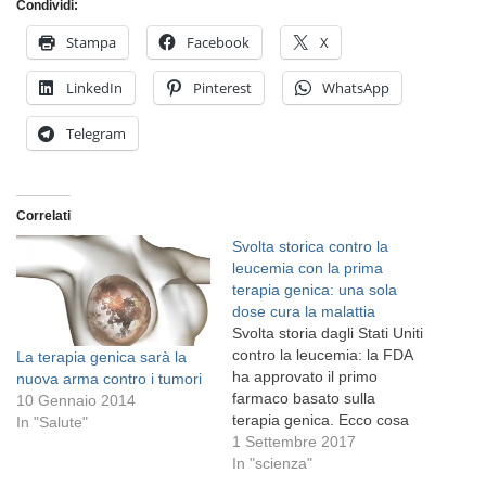
Condividi:
Stampa
Facebook
X
LinkedIn
Pinterest
WhatsApp
Telegram
Correlati
Svolta storica contro la
leucemia con la prima
terapia genica: una sola
dose cura la malattia
Svolta storia dagli Stati Uniti
contro la leucemia: la FDA
La terapia genica sarà la
ha approvato il primo
nuova arma contro i tumori
farmaco basato sulla
10 Gennaio 2014
terapia genica. Ecco cosa
In "Salute"
significa e come cura la
1 Settembre 2017
malattia. di Zeina Ayache
In "scienza"
scienze.fanpage.it Kymriah,