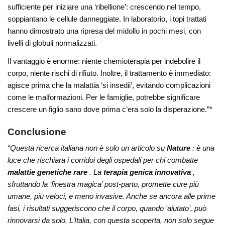
sufficiente per iniziare una ‘ribellione’: crescendo nel tempo,
soppiantano le cellule danneggiate. In laboratorio, i topi trattati
hanno dimostrato una ripresa del midollo in pochi mesi, con
livelli di globuli normalizzati.
Il vantaggio è enorme: niente chemioterapia per indebolire il
corpo, niente rischi di rifiuto. Inoltre, il trattamento è immediato:
agisce prima che la malattia ‘si insedii’, evitando complicazioni
come le malformazioni. Per le famiglie, potrebbe significare
crescere un figlio sano dove prima c’era solo la disperazione.”*
Conclusione
“Questa ricerca italiana non è solo un articolo su
Nature
: è una
luce che rischiara i corridoi degli ospedali per chi combatte
malattie genetiche rare
. La
terapia genica innovativa
,
sfruttando la ‘finestra magica’ post-parto, promette cure più
umane, più veloci, e meno invasive. Anche se ancora alle prime
fasi, i risultati suggeriscono che il corpo, quando ‘aiutato’, può
rinnovarsi da solo. L’Italia, con questa scoperta, non solo segue